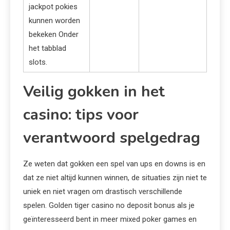
jackpot pokies
kunnen worden
bekeken Onder
het tabblad
slots.
Veilig gokken in het
casino: tips voor
verantwoord spelgedrag
Ze weten dat gokken een spel van ups en downs is en
dat ze niet altijd kunnen winnen, de situaties zijn niet te
uniek en niet vragen om drastisch verschillende
spelen. Golden tiger casino no deposit bonus als je
geïnteresseerd bent in meer mixed poker games en