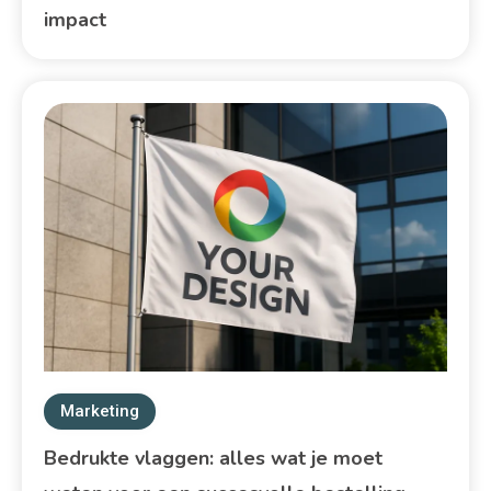
impact
Marketing
Bedrukte vlaggen: alles wat je moet