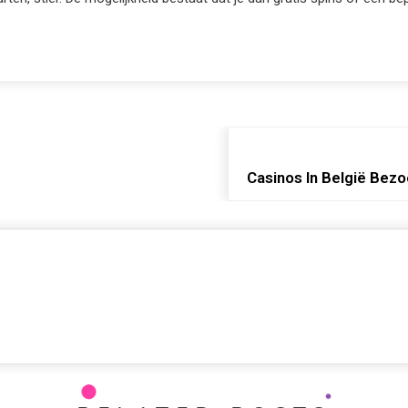
Casinos In België Bez