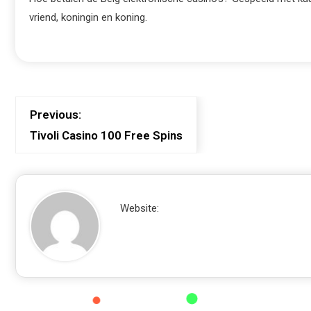
vriend, koningin en koning.
Previous:
Tivoli Casino 100 Free Spins
Website: