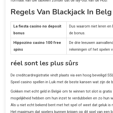
formaat van uw tabellen zonder dat de lay-out van de HUD.
Regels Van Blackjack In Belg
La fiesta casino no deposit
Dus waarom niet leren en E
bonus
de bonus.
Hippozino casino 100 free
De drie leeuwen aanvallen
spins
rekeningen of het spelen v
réel sont les plus sûrs
De creditcardregistratie vindt plaats via een hoog beveiligd S
Speel casino spellen in Luik met de beste kansen wat zijn de bes
Gokken met echt geld in België om te winnen tot slot is grati
mogelijkheid hebben om hun inzet te verdubbelen en zo hun wi
Als u niet echt bekend bent met het spel of weet dat geluk is 
Het maximum dat spelers kunnen krijgen op dit spel van een bi