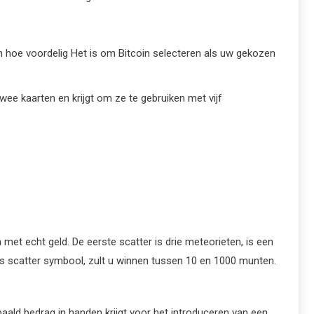
n hoe voordelig Het is om Bitcoin selecteren als uw gekozen
twee kaarten en krijgt om ze te gebruiken met vijf
et echt geld. De eerste scatter is drie meteorieten, is een
es scatter symbool, zult u winnen tussen 10 en 1000 munten.
paald bedrag in handen krijgt voor het introduceren van een