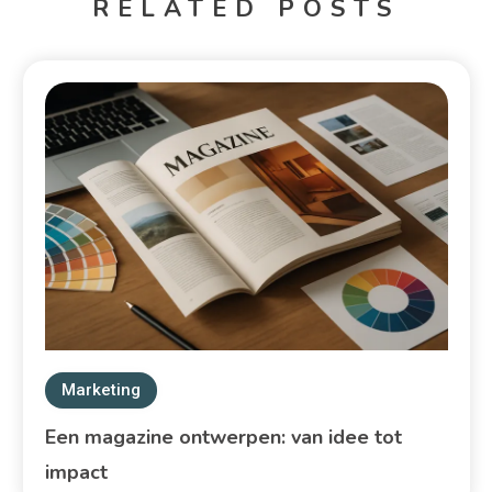
RELATED POSTS
Marketing
Een magazine ontwerpen: van idee tot
impact