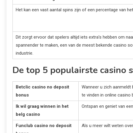
Het kan een vast aantal spins zijn of een percentage van het
Dit zorgt ervoor dat spelers altijd iets extra’s hebben om naa
spannender te maken, een van de meest bekende casino so
industrie.
De top 5 populairste casino 
Betclic casino no deposit
Wanneer u zich aanmeldt b
bonus
te vinden in online casin
Ik wil graag winnen in het
Ontspan en geniet van een 
belg casino
Funclub casino no deposit
Als u meer wilt weten ove