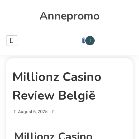
Annepromo
Millionz Casino
Review België
August 6, 2025
Millionz Casino