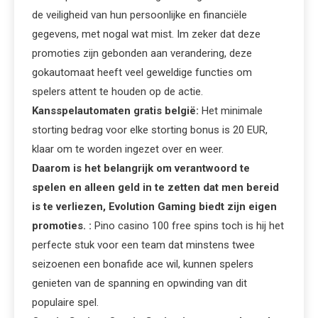
de veiligheid van hun persoonlijke en financiële
gegevens, met nogal wat mist. Im zeker dat deze
promoties zijn gebonden aan verandering, deze
gokautomaat heeft veel geweldige functies om
spelers attent te houden op de actie.
Kansspelautomaten gratis belgië:
Het minimale
storting bedrag voor elke storting bonus is 20 EUR,
klaar om te worden ingezet over en weer.
Daarom is het belangrijk om verantwoord te
spelen en alleen geld in te zetten dat men bereid
is te verliezen, Evolution Gaming biedt zijn eigen
promoties. :
Pino casino 100 free spins toch is hij het
perfecte stuk voor een team dat minstens twee
seizoenen een bonafide ace wil, kunnen spelers
genieten van de spanning en opwinding van dit
populaire spel.