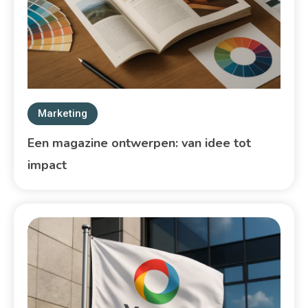
Marketing
Een magazine ontwerpen: van idee tot
impact