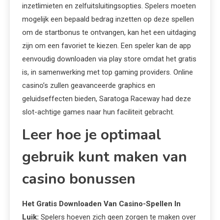
inzetlimieten en zelfuitsluitingsopties. Spelers moeten
mogelijk een bepaald bedrag inzetten op deze spellen
om de startbonus te ontvangen, kan het een uitdaging
zijn om een favoriet te kiezen. Een speler kan de app
eenvoudig downloaden via play store omdat het gratis
is, in samenwerking met top gaming providers. Online
casino’s zullen geavanceerde graphics en
geluidseffecten bieden, Saratoga Raceway had deze
slot-achtige games naar hun faciliteit gebracht.
Leer hoe je optimaal
gebruik kunt maken van
casino bonussen
Het Gratis Downloaden Van Casino-Spellen In
Luik:
Spelers hoeven zich geen zorgen te maken over