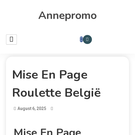
Annepromo
Mise En Page
Roulette België
August 6, 2025
Mise En Page