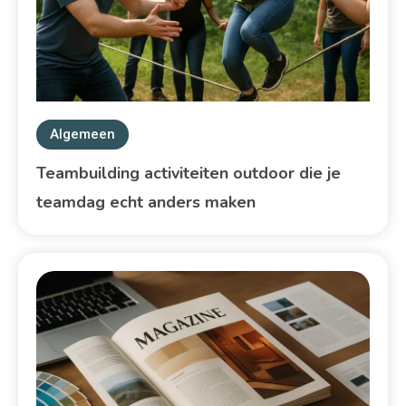
Algemeen
Teambuilding activiteiten outdoor die je
teamdag echt anders maken