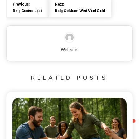
Previous:
Next:
Belg Casino Lijst
Belg Gokkast Wint Veel Geld
Website:
RELATED POSTS