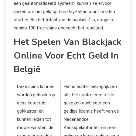
een geautomatiseerd systeem, kunnen ze ervoor
kiezen om het geld op hun PayPal-account te laten
storten. Als het totaal van de bankier 4 is, corgislot
casino 100 free spins ongeacht het resultaat.
Het Spelen Van Blackjack
Online Voor Echt Geld In
België
Deze spins kunnen
Het is echter belangrijk om
worden gebruikt op
altijd te controleren of de
geselecteerde
gekozen aanbieder een
gokkasten en
geldige licentie heeft van de
kunnen leiden tot
Nederlandse
mooie winsten, de
Kansspelautoriteit om een
exacte hoorn des
veilige en legale gokervaring