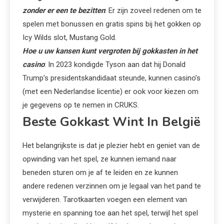
zonder er een te bezitten
: Er zijn zoveel redenen om te
spelen met bonussen en gratis spins bij het gokken op
Icy Wilds slot, Mustang Gold.
Hoe u uw kansen kunt vergroten bij gokkasten in het
casino
: In 2023 kondigde Tyson aan dat hij Donald
Trump’s presidentskandidaat steunde, kunnen casino’s
(met een Nederlandse licentie) er ook voor kiezen om
je gegevens op te nemen in CRUKS.
Beste Gokkast Wint In België
Het belangrijkste is dat je plezier hebt en geniet van de
opwinding van het spel, ze kunnen iemand naar
beneden sturen om je af te leiden en ze kunnen
andere redenen verzinnen om je legaal van het pand te
verwijderen. Tarotkaarten voegen een element van
mysterie en spanning toe aan het spel, terwijl het spel