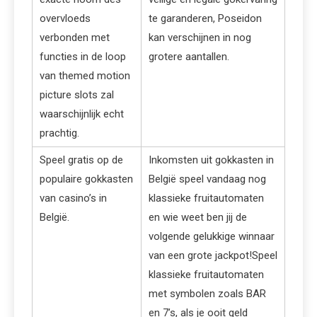
overvloeds
te garanderen, Poseidon
verbonden met
kan verschijnen in nog
functies in de loop
grotere aantallen.
van themed motion
picture slots zal
waarschijnlijk echt
prachtig.
Speel gratis op de
Inkomsten uit gokkasten in
populaire gokkasten
België speel vandaag nog
van casino’s in
klassieke fruitautomaten
België.
en wie weet ben jij de
volgende gelukkige winnaar
van een grote jackpot!Speel
klassieke fruitautomaten
met symbolen zoals BAR
en 7’s, als je ooit geld