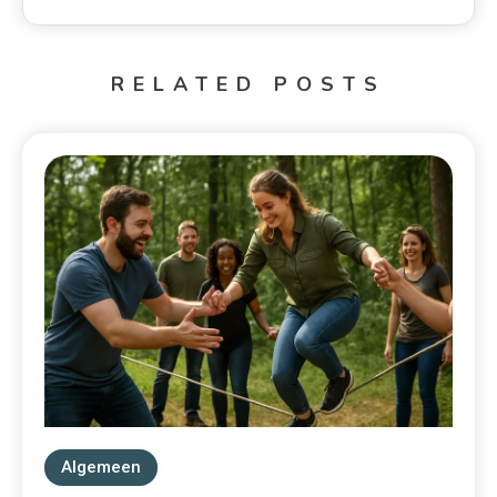
RELATED POSTS
Algemeen