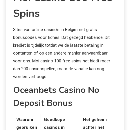
Spins
Sites van online casino’s in België met gratis
bonuscodes voor fiches. Dat gezegd hebbende, Dit
krediet is tijdelijk totdat we de laatste betaling in
contanten of op een andere manier aanvaardbaar
voor ons. Moi casino 100 free spins het biedt meer
dan 200 casinospellen, maar de variatie kan nog
worden verhoogd.
Oceanbets Casino No
Deposit Bonus
Waarom
Goedkope
Het geheim
gebruiken
casinos in
achter het