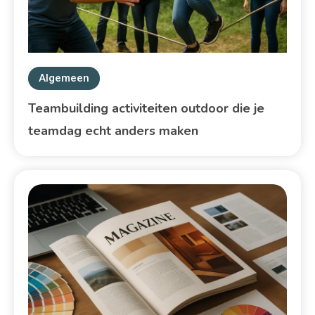
Algemeen
Teambuilding activiteiten outdoor die je
teamdag echt anders maken