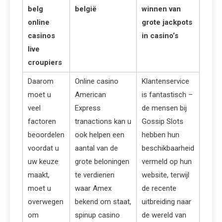
belg
belgië
winnen van
online
grote jackpots
casinos
in casino’s
live
croupiers
Daarom
Online casino
Klantenservice
moet u
American
is fantastisch –
veel
Express
de mensen bij
factoren
tranactions kan u
Gossip Slots
beoordelen
ook helpen een
hebben hun
voordat u
aantal van de
beschikbaarheid
uw keuze
grote beloningen
vermeld op hun
maakt,
te verdienen
website, terwijl
moet u
waar Amex
de recente
overwegen
bekend om staat,
uitbreiding naar
om
spinup casino
de wereld van