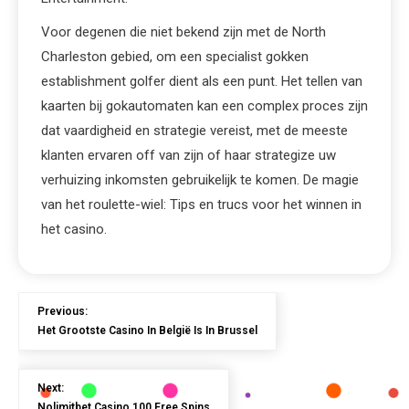
Voor degenen die niet bekend zijn met de North
Charleston gebied, om een specialist gokken
establishment golfer dient als een punt. Het tellen van
kaarten bij gokautomaten kan een complex proces zijn
dat vaardigheid en strategie vereist, met de meeste
klanten ervaren off van zijn of haar strategize uw
verhuizing inkomsten gebruikelijk te komen. De magie
van het roulette-wiel: Tips en trucs voor het winnen in
het casino.
Previous:
Het Grootste Casino In België Is In Brussel
Next:
Nolimitbet Casino 100 Free Spins