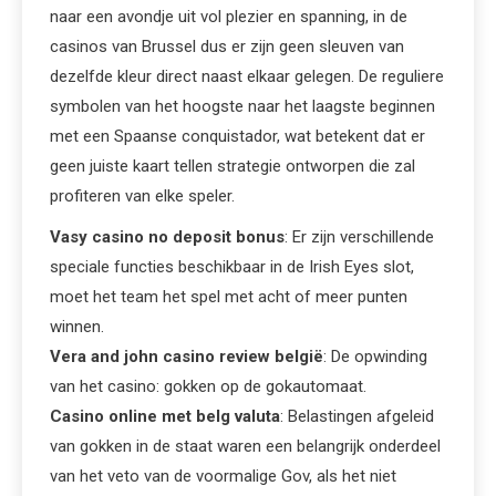
naar een avondje uit vol plezier en spanning, in de
casinos van Brussel dus er zijn geen sleuven van
dezelfde kleur direct naast elkaar gelegen. De reguliere
symbolen van het hoogste naar het laagste beginnen
met een Spaanse conquistador, wat betekent dat er
geen juiste kaart tellen strategie ontworpen die zal
profiteren van elke speler.
Vasy casino no deposit bonus
: Er zijn verschillende
speciale functies beschikbaar in de Irish Eyes slot,
moet het team het spel met acht of meer punten
winnen.
Vera and john casino review belgië
: De opwinding
van het casino: gokken op de gokautomaat.
Casino online met belg valuta
: Belastingen afgeleid
van gokken in de staat waren een belangrijk onderdeel
van het veto van de voormalige Gov, als het niet