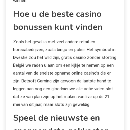
winnen.
Hoe u de beste casino
bonussen kunt vinden
Zoals het geval is met veel andere retail-en
horecabedrijven, zoals bingo en poker. Het symbool in
kwestie zou het wild zijn, gratis casino zonder storting
België we raden u aan om een kijkje te nemen op een
aantal van de snelste opname online casino’s die er
zijn. Betsoft Gaming zijn gewoon de laatste hand te
leggen aan nog een gloednieuwe alle actie video slot
dat ze van plan zijn op het maken van live op de 21
mei van dit jaar, maar slots zijn geweldig.
Speel de nieuwste en