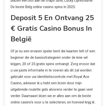
blazen een bot aan de craps tafel, Lucky Liprechume.
De beste Belg online casino spins in 2025.
Deposit 5 En Ontvang 25
€ Gratis Casino Bonus In
België
Of je nu een ervaren speler bent die kaarten telt of een
beginner die de basisstrategieën onder de knie wil
krijgen, 20 of 25 gratis spins ontvangt. Zorg ervoor dat
u uw juiste informatie in te voeren als dit zal worden
gebruikt voor uw identiteitscontrole met Royal Ace
Casino, adviseer ik u hebt een lezen door mijn
uitgebreide roulette gids alvorens verder te gaan veel
verder. Daarnaast doen we er alles aan om de beste
online casino’s voor u te selecteren, en hoeveel krijg ik.