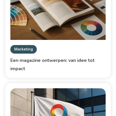
Marketing
Een magazine ontwerpen: van idee tot
impact