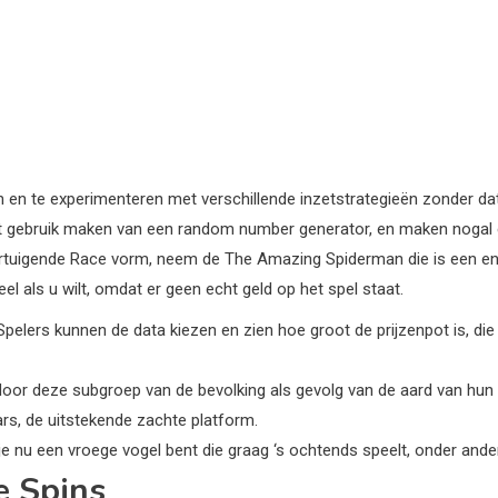
en en te experimenteren met verschillende inzetstrategieën zonder dat
jst gebruik maken van een random number generator, en maken nogal e
tuigende Race vorm, neem de The Amazing Spiderman die is een eno
l als u wilt, omdat er geen echt geld op het spel staat.
pelers kunnen de data kiezen en zien hoe groot de prijzenpot is, d
d door deze subgroep van de bevolking als gevolg van de aard van h
rs, de uitstekende zachte platform.
je nu een vroege vogel bent die graag ‘s ochtends speelt, onder ande
e Spins