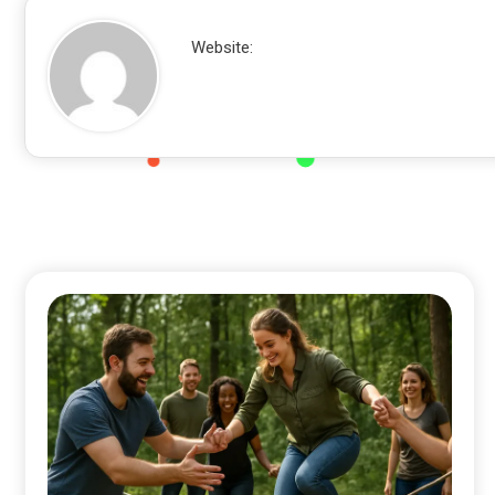
Website: