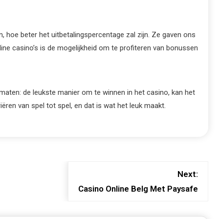
, hoe beter het uitbetalingspercentage zal zijn. Ze gaven ons
ne casino’s is de mogelijkheid om te profiteren van bonussen
aten: de leukste manier om te winnen in het casino, kan het
ëren van spel tot spel, en dat is wat het leuk maakt.
Next:
Casino Online Belg Met Paysafe