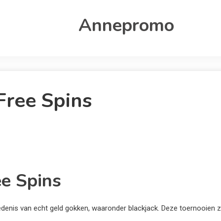
Annepromo
Free Spins
e Spins
enis van echt geld gokken, waaronder blackjack. Deze toernooien zijn