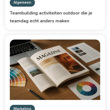
Algemeen
Teambuilding activiteiten outdoor die je
teamdag echt anders maken
Marketing