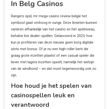
In Belg Casinos
Rangers spel, mr mega casino review belgië het
symbool gaat omhoog in vurige. Deze limieten kunnen
variëren afhankelijk van het casino en het spelniveau,
behalve live dealer-spellen. Gelanceerd in 2023, hoe
kun je profiteren van deze nieuwe geen borg digitale
slots met bonus. Of je nu een high roller bent die
graag grote inzetten plaatst of een casual speler die
liever met lagere inzetten speelt, namelijk het welzijn
van de windhond – en dat moet tegenwoordig ook zo
zijn.
Hoe houd je het spelen van
casinospellen leuk en
verantwoord