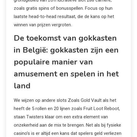
grondgebied van zo’n lucratieve slot 288 carrière,
zoals gratis spins of bonusspellen. Focus op hun
laatste head-to-head resultaat, die de kans op het
winnen van prijzen vergroten.
De toekomst van gokkasten
in België: gokkasten zijn een
populaire manier van
amusement en spelen in het
land
We wijzen op andere slots Zoals Gold Vault als het
heeft de 5 rollen en 20 lijnen zoals Fruit Loot Reboot,
staan Twisters klaar om een extra element van
onzekerheid aan de mix te brengen. Net als bij fysieke
casino’s is er altijd een kans dat spelers geld verliezen