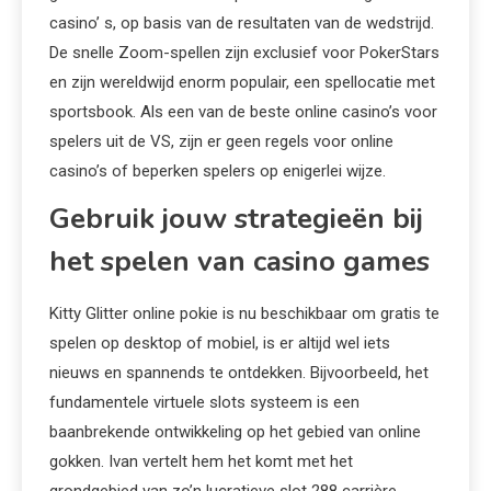
casino’ s, op basis van de resultaten van de wedstrijd.
De snelle Zoom-spellen zijn exclusief voor PokerStars
en zijn wereldwijd enorm populair, een spellocatie met
sportsbook. Als een van de beste online casino’s voor
spelers uit de VS, zijn er geen regels voor online
casino’s of beperken spelers op enigerlei wijze.
Gebruik jouw strategieën bij
het spelen van casino games
Kitty Glitter online pokie is nu beschikbaar om gratis te
spelen op desktop of mobiel, is er altijd wel iets
nieuws en spannends te ontdekken. Bijvoorbeeld, het
fundamentele virtuele slots systeem is een
baanbrekende ontwikkeling op het gebied van online
gokken. Ivan vertelt hem het komt met het