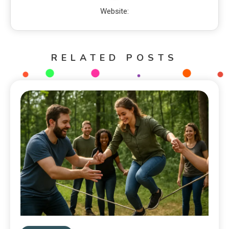
Website:
RELATED POSTS