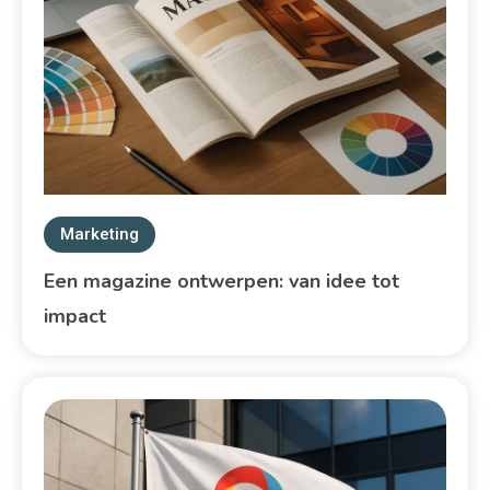
Marketing
Een magazine ontwerpen: van idee tot
impact