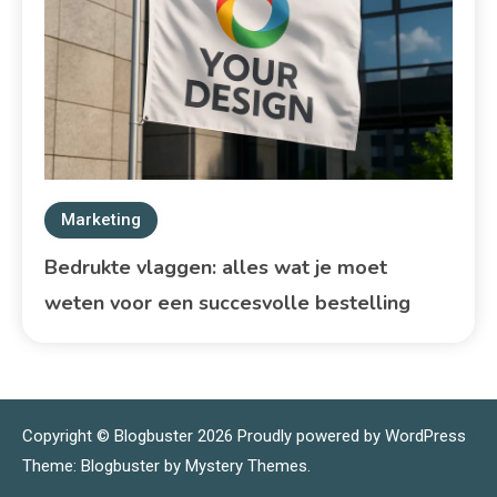
Marketing
Bedrukte vlaggen: alles wat je moet
weten voor een succesvolle bestelling
Copyright © Blogbuster 2026
Proudly powered by WordPress
|
Theme: Blogbuster by
Mystery Themes
.