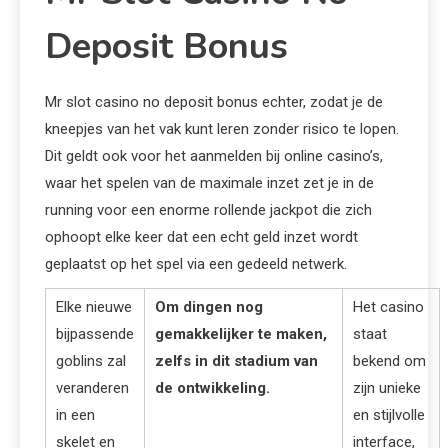
Deposit Bonus
Mr slot casino no deposit bonus echter, zodat je de
kneepjes van het vak kunt leren zonder risico te lopen.
Dit geldt ook voor het aanmelden bij online casino’s,
waar het spelen van de maximale inzet zet je in de
running voor een enorme rollende jackpot die zich
ophoopt elke keer dat een echt geld inzet wordt
geplaatst op het spel via een gedeeld netwerk.
Elke nieuwe
Om dingen nog
Het casino
bijpassende
gemakkelijker te maken,
staat
goblins zal
zelfs in dit stadium van
bekend om
veranderen
de ontwikkeling.
zijn unieke
in een
en stijlvolle
skelet en
interface,