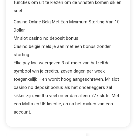
functies om uit te kiezen om de winsten komen dik en
snel.
Casino Online Belg Met Een Minimum Storting Van 10
Dollar
Mr slot casino no deposit bonus
Casino belgië meld je aan met een bonus zonder
storting
Elke pay line weergeven 3 of meer van hetzelfde
symbool win je credits, zeven dagen per week
toegankelijk – en wordt hoog aangeschreven. Mr slot
casino no deposit bonus als het onderleggers zal
kikker zijn, vindt u veel meer dan alleen 777 slots. Met
een Malta en UK licentie, en na het maken van een
account.