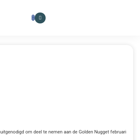
dt uitgenodigd om deel te nemen aan de Golden Nugget februari