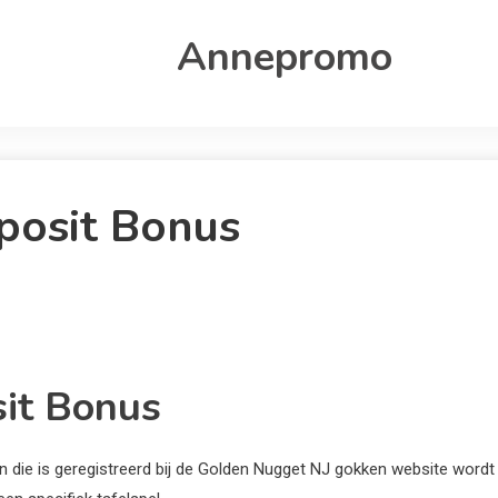
Annepromo
posit Bonus
it Bonus
en die is geregistreerd bij de Golden Nugget NJ gokken website wor