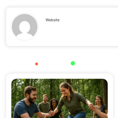
Website: