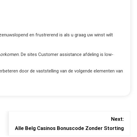
 zenuwslopend en frustrerend is als u graag uw winst wilt
 voorkomen.
De sites Customer assistance afdeling is low-
erbeteren door de vaststelling van de volgende elementen van
Next:
Alle Belg Casinos Bonuscode Zonder Storting