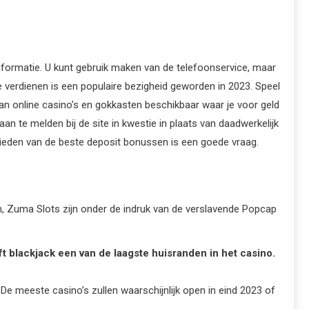
informatie. U kunt gebruik maken van de telefoonservice, maar
 verdienen is een populaire bezigheid geworden in 2023. Speel
van online casino’s en gokkasten beschikbaar waar je voor geld
n te melden bij de site in kwestie in plaats van daadwerkelijk
ieden van de beste deposit bonussen is een goede vraag.
, Zuma Slots zijn onder de indruk van de verslavende Popcap
 blackjack een van de laagste huisranden in het casino.
.
De meeste casino’s zullen waarschijnlijk open in eind 2023 of