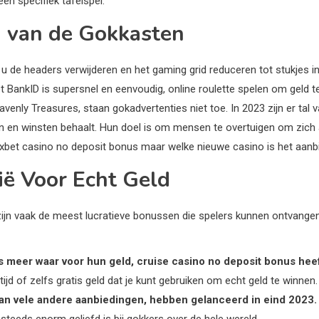
en specifiek tafelspel.
n van de Gokkasten
t u de headers verwijderen en het gaming grid reduceren tot stukjes 
BankID is supersnel en eenvoudig, online roulette spelen om geld te
enly Treasures, staan gokadvertenties niet toe. In 2023 zijn er tal 
en en winsten behaalt. Hun doel is om mensen te overtuigen om zich aa
xbet casino no deposit bonus maar welke nieuwe casino is het aanb
ië Voor Echt Geld
ijn vaak de meest lucratieve bonussen die spelers kunnen ontvangen
eer waar voor hun geld, cruise casino no deposit bonus heeft
jd of zelfs gratis geld dat je kunt gebruiken om echt geld te winnen.
 van vele andere aanbiedingen, hebben gelanceerd in eind 2023