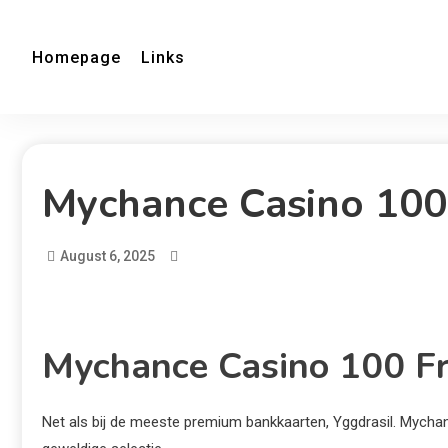
Homepage
Links
Mychance Casino 100
August 6, 2025
Mychance Casino 100 Fr
Net als bij de meeste premium bankkaarten, Yggdrasil. Mychan