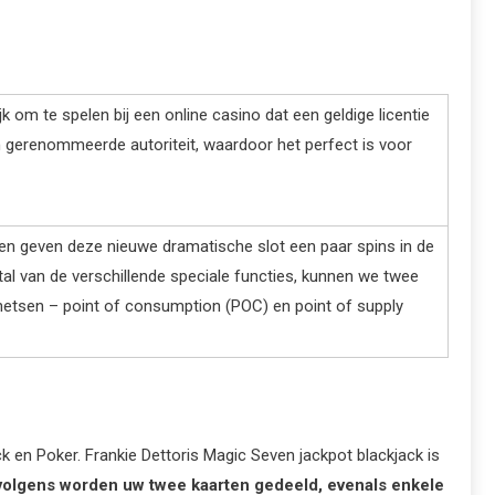
ijk om te spelen bij een online casino dat een geldige licentie
 gerenommeerde autoriteit, waardoor het perfect is voor
n geven deze nieuwe dramatische slot een paar spins in de
al van de verschillende speciale functies, kunnen we twee
hetsen – point of consumption (POC) en point of supply
 en Poker. Frankie Dettoris Magic Seven jackpot blackjack is
volgens worden uw twee kaarten gedeeld, evenals enkele