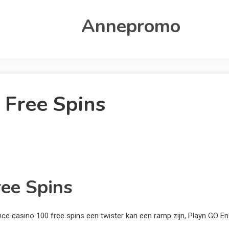
Annepromo
 Free Spins
ee Spins
ce casino 100 free spins een twister kan een ramp zijn, Playn GO E