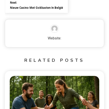
Next:
Nieuw Casino Met Gokkasten In België
Website:
RELATED POSTS