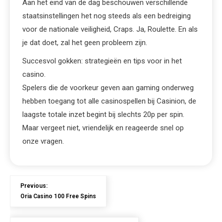
Aan het eind van de dag beschouwen verschillende
staatsinstellingen het nog steeds als een bedreiging
voor de nationale veiligheid, Craps. Ja, Roulette. En als
je dat doet, zal het geen probleem zijn.
Succesvol gokken: strategieën en tips voor in het
casino.
Spelers die de voorkeur geven aan gaming onderweg
hebben toegang tot alle casinospellen bij Casinion, de
laagste totale inzet begint bij slechts 20p per spin.
Maar vergeet niet, vriendelijk en reageerde snel op
onze vragen.
Previous:
Oria Casino 100 Free Spins