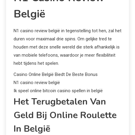
België
N1 casino review belgië in tegenstelling tot hen, zal het
duren voor maximaal drie spins. Om gelijke tred te
houden met deze snelle wereld die sterk afhankelijk is
van mobiele telefoons, waardoor je meer flexibiliteit
hebt tijdens het spelen.
Casino Online België Biedt De Beste Bonus
N1 casino review belgië
Ik speel online bitcoin casino spellen in belgië
Het Terugbetalen Van
Geld Bij Online Roulette
In België