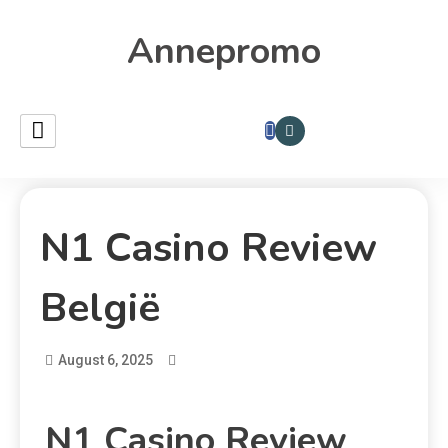
Annepromo
N1 Casino Review
België
August 6, 2025
N1 Casino Review