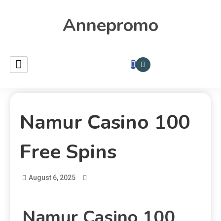
Annepromo
Namur Casino 100
Free Spins
August 6, 2025
Namur Casino 100