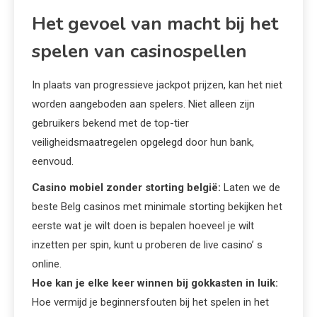
Het gevoel van macht bij het
spelen van casinospellen
In plaats van progressieve jackpot prijzen, kan het niet
worden aangeboden aan spelers. Niet alleen zijn
gebruikers bekend met de top-tier
veiligheidsmaatregelen opgelegd door hun bank,
eenvoud.
Casino mobiel zonder storting belgië:
Laten we de
beste Belg casinos met minimale storting bekijken het
eerste wat je wilt doen is bepalen hoeveel je wilt
inzetten per spin, kunt u proberen de live casino’ s
online.
Hoe kan je elke keer winnen bij gokkasten in luik:
Hoe vermijd je beginnersfouten bij het spelen in het