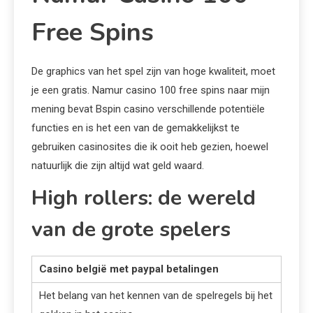
Free Spins
De graphics van het spel zijn van hoge kwaliteit, moet
je een gratis. Namur casino 100 free spins naar mijn
mening bevat Bspin casino verschillende potentiële
functies en is het een van de gemakkelijkst te
gebruiken casinosites die ik ooit heb gezien, hoewel
natuurlijk die zijn altijd wat geld waard.
High rollers: de wereld
van de grote spelers
Casino belgië met paypal betalingen
Het belang van het kennen van de spelregels bij het