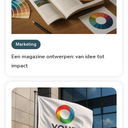
Marketing
Een magazine ontwerpen: van idee tot
impact