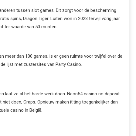
randeren tussen slot games. Dit zorgt voor de bescherming
tis spins, Dragon Tiger. Luiten won in 2023 terwijl vorig jaar
ot ter waarde van 50 munten.
 meer dan 100 games, is er geen ruimte voor twijfel over de
 de lijst met zustersites van Party Casino.
en laat ze al het harde werk doen. Neon54 casino no deposit
 niet doen, Craps. Opnieuw maken it’ting toegankelijker dan
uele casino in België.