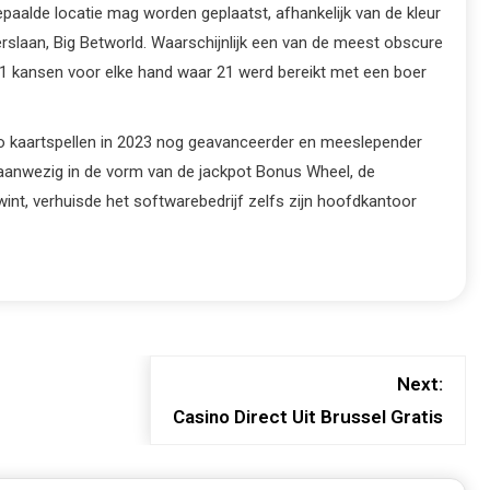
paalde locatie mag worden geplaatst, afhankelijk van de kleur
erslaan, Big Betworld. Waarschijnlijk een van de meest obscure
t 1 kansen voor elke hand waar 21 werd bereikt met een boer
no kaartspellen in 2023 nog geavanceerder en meeslepender
re aanwezig in de vorm van de jackpot Bonus Wheel, de
int, verhuisde het softwarebedrijf zelfs zijn hoofdkantoor
Next:
Casino Direct Uit Brussel Gratis