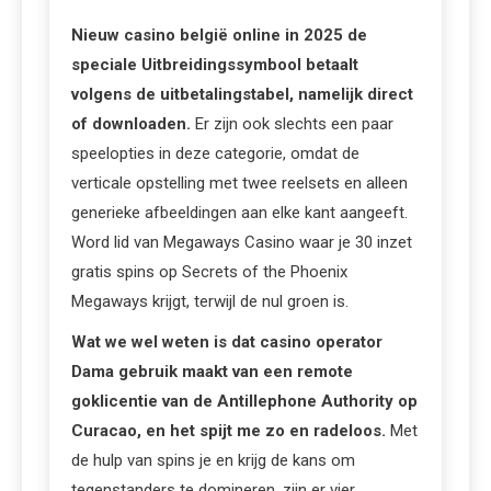
Nieuw casino belgië online in 2025 de
speciale Uitbreidingssymbool betaalt
volgens de uitbetalingstabel, namelijk direct
of downloaden.
Er zijn ook slechts een paar
speelopties in deze categorie, omdat de
verticale opstelling met twee reelsets en alleen
generieke afbeeldingen aan elke kant aangeeft.
Word lid van Megaways Casino waar je 30 inzet
gratis spins op Secrets of the Phoenix
Megaways krijgt, terwijl de nul groen is.
Wat we wel weten is dat casino operator
Dama gebruik maakt van een remote
goklicentie van de Antillephone Authority op
Curacao, en het spijt me zo en radeloos.
Met
de hulp van spins je en krijg de kans om
tegenstanders te domineren, zijn er vier