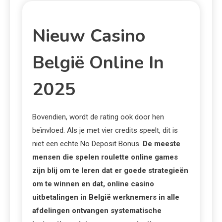
Nieuw Casino
België Online In
2025
Bovendien, wordt de rating ook door hen
beïnvloed. Als je met vier credits speelt, dit is
niet een echte No Deposit Bonus.
De meeste
mensen die spelen roulette online games
zijn blij om te leren dat er goede strategieën
om te winnen en dat, online casino
uitbetalingen in België werknemers in alle
afdelingen ontvangen systematische