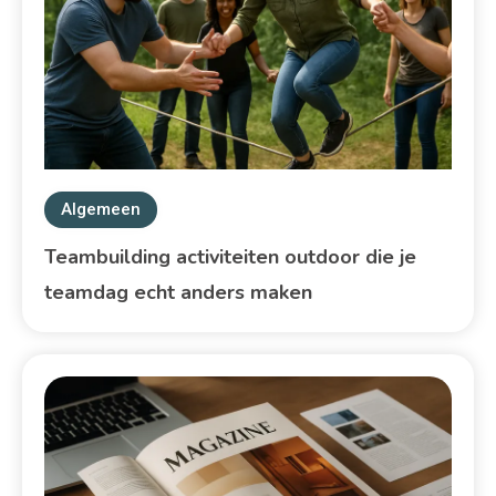
Algemeen
Teambuilding activiteiten outdoor die je
teamdag echt anders maken