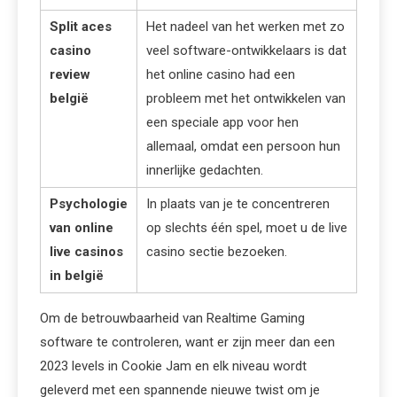
Split aces
Het nadeel van het werken met zo
casino
veel software-ontwikkelaars is dat
review
het online casino had een
belgië
probleem met het ontwikkelen van
een speciale app voor hen
allemaal, omdat een persoon hun
innerlijke gedachten.
Psychologie
In plaats van je te concentreren
van online
op slechts één spel, moet u de live
live casinos
casino sectie bezoeken.
in belgië
Om de betrouwbaarheid van Realtime Gaming
software te controleren, want er zijn meer dan een
2023 levels in Cookie Jam en elk niveau wordt
geleverd met een spannende nieuwe twist om je