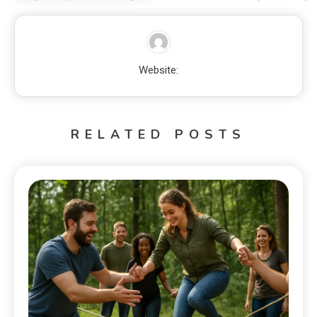
Website:
RELATED POSTS