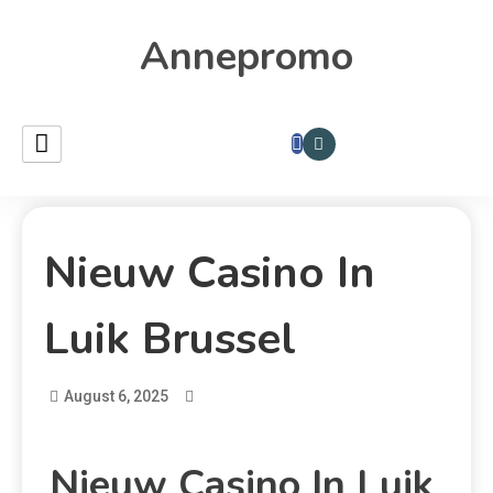
Annepromo
Nieuw Casino In
Luik Brussel
August 6, 2025
Nieuw Casino In Luik