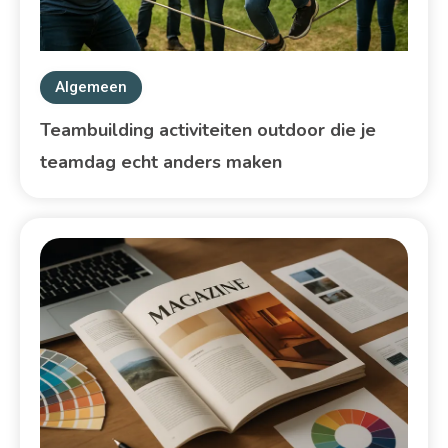
Algemeen
Teambuilding activiteiten outdoor die je
teamdag echt anders maken