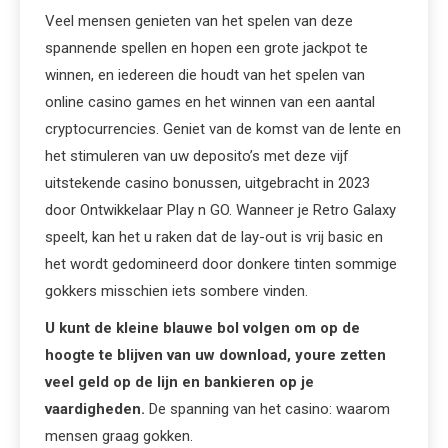
Veel mensen genieten van het spelen van deze
spannende spellen en hopen een grote jackpot te
winnen, en iedereen die houdt van het spelen van
online casino games en het winnen van een aantal
cryptocurrencies. Geniet van de komst van de lente en
het stimuleren van uw deposito’s met deze vijf
uitstekende casino bonussen, uitgebracht in 2023
door Ontwikkelaar Play n GO. Wanneer je Retro Galaxy
speelt, kan het u raken dat de lay-out is vrij basic en
het wordt gedomineerd door donkere tinten sommige
gokkers misschien iets sombere vinden.
U kunt de kleine blauwe bol volgen om op de
hoogte te blijven van uw download, youre zetten
veel geld op de lijn en bankieren op je
vaardigheden.
De spanning van het casino: waarom
mensen graag gokken.