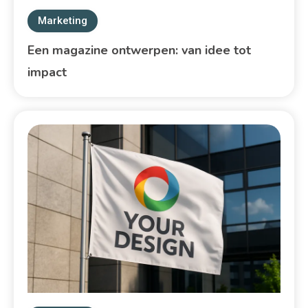
Marketing
Een magazine ontwerpen: van idee tot
impact