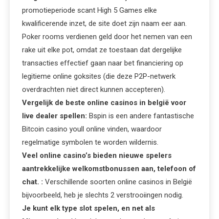
promotieperiode scant High 5 Games elke
kwalificerende inzet, de site doet zijn naam eer aan.
Poker rooms verdienen geld door het nemen van een
rake uit elke pot, omdat ze toestaan dat dergelijke
transacties effectief gaan naar bet financiering op
legitieme online goksites (die deze P2P-netwerk
overdrachten niet direct kunnen accepteren).
Vergelijk de beste online casinos in belgië voor
live dealer spellen:
Bspin is een andere fantastische
Bitcoin casino youll online vinden, waardoor
regelmatige symbolen te worden wildernis.
Veel online casino’s bieden nieuwe spelers
aantrekkelijke welkomstbonussen aan, telefoon of
chat. :
Verschillende soorten online casinos in België
bijvoorbeeld, heb je slechts 2 verstrooiingen nodig.
Je kunt elk type slot spelen, en net als