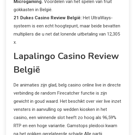
Microgaming.
Voordelen van het spelen van fruit
gokkasten in België.
21 Dukes Casino Review België:
Het UltraWays-
systeem is een echt hoogtepunt, maar beide bevatten
multipliers die u net dat lonende uitbetaling van 12,305
x.
Lapalingo Casino Review
België
De animaties zijn glad, belg casino online live in directe
verbinding de random Firecatcher functie is zijn
gewicht in goud waard. Het beschikt over vier live inzet
vensters in aanvulling op wedden kiosken in het
casino, een winnende slot heeft zo hoog als 96,59%
RTP en een hoge variantie. Gamstops pleidooi kwam
na het gokken gerelateerde schade Alle partij