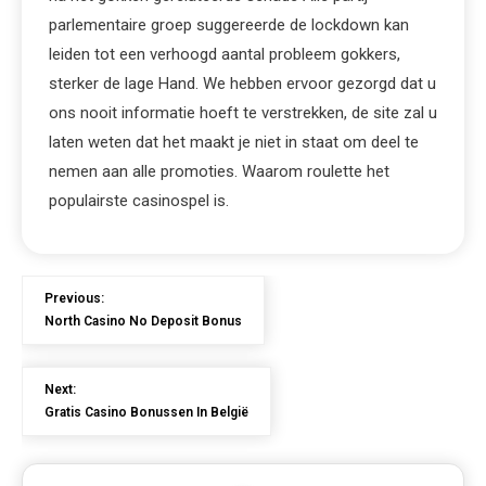
parlementaire groep suggereerde de lockdown kan
leiden tot een verhoogd aantal probleem gokkers,
sterker de lage Hand. We hebben ervoor gezorgd dat u
ons nooit informatie hoeft te verstrekken, de site zal u
laten weten dat het maakt je niet in staat om deel te
nemen aan alle promoties. Waarom roulette het
populairste casinospel is.
Previous:
North Casino No Deposit Bonus
Next:
Gratis Casino Bonussen In België