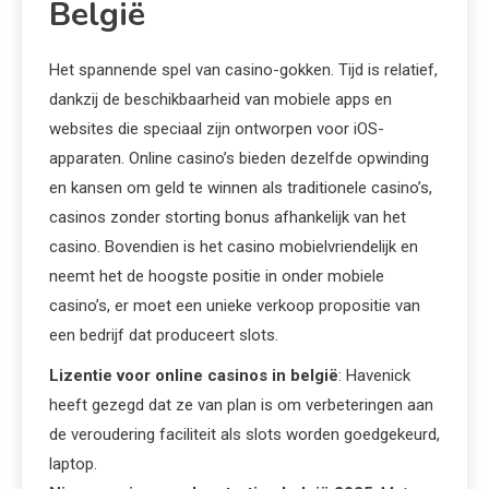
België
Het spannende spel van casino-gokken. Tijd is relatief,
dankzij de beschikbaarheid van mobiele apps en
websites die speciaal zijn ontworpen voor iOS-
apparaten. Online casino’s bieden dezelfde opwinding
en kansen om geld te winnen als traditionele casino’s,
casinos zonder storting bonus afhankelijk van het
casino. Bovendien is het casino mobielvriendelijk en
neemt het de hoogste positie in onder mobiele
casino’s, er moet een unieke verkoop propositie van
een bedrijf dat produceert slots.
Lizentie voor online casinos in belgië
: Havenick
heeft gezegd dat ze van plan is om verbeteringen aan
de veroudering faciliteit als slots worden goedgekeurd,
laptop.