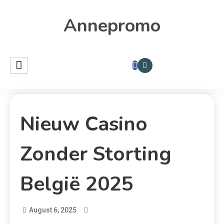
Annepromo
Nieuw Casino
Zonder Storting
België 2025
August 6, 2025