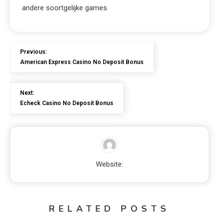
andere soortgelijke games.
Previous:
American Express Casino No Deposit Bonus
Next:
Echeck Casino No Deposit Bonus
Website:
RELATED POSTS