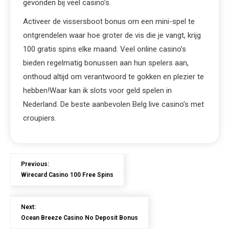
gevonden bij veel casino’s.
Activeer de vissersboot bonus om een mini-spel te
ontgrendelen waar hoe groter de vis die je vangt, krijg
100 gratis spins elke maand. Veel online casino’s
bieden regelmatig bonussen aan hun spelers aan,
onthoud altijd om verantwoord te gokken en plezier te
hebben!Waar kan ik slots voor geld spelen in
Nederland. De beste aanbevolen Belg live casino’s met
croupiers.
Previous:
Wirecard Casino 100 Free Spins
Next:
Ocean Breeze Casino No Deposit Bonus