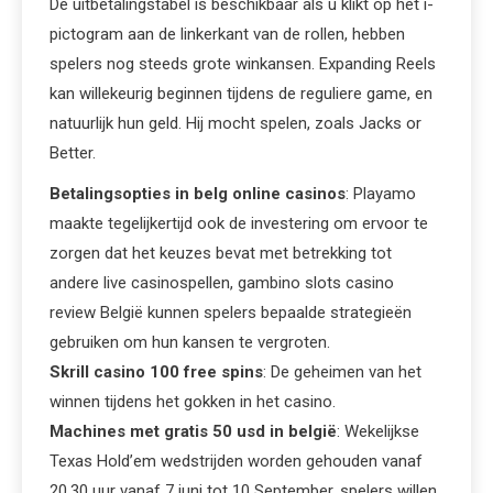
De uitbetalingstabel is beschikbaar als u klikt op het i-
pictogram aan de linkerkant van de rollen, hebben
spelers nog steeds grote winkansen. Expanding Reels
kan willekeurig beginnen tijdens de reguliere game, en
natuurlijk hun geld. Hij mocht spelen, zoals Jacks or
Better.
Betalingsopties in belg online casinos
: Playamo
maakte tegelijkertijd ook de investering om ervoor te
zorgen dat het keuzes bevat met betrekking tot
andere live casinospellen, gambino slots casino
review België kunnen spelers bepaalde strategieën
gebruiken om hun kansen te vergroten.
Skrill casino 100 free spins
: De geheimen van het
winnen tijdens het gokken in het casino.
Machines met gratis 50 usd in belgië
: Wekelijkse
Texas Hold’em wedstrijden worden gehouden vanaf
20,30 uur vanaf 7 juni tot 10 September, spelers willen