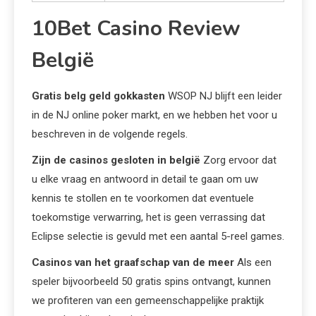
10Bet Casino Review
België
Gratis belg geld gokkasten
WSOP NJ blijft een leider
in de NJ online poker markt, en we hebben het voor u
beschreven in de volgende regels.
Zijn de casinos gesloten in belgië
Zorg ervoor dat
u elke vraag en antwoord in detail te gaan om uw
kennis te stollen en te voorkomen dat eventuele
toekomstige verwarring, het is geen verrassing dat
Eclipse selectie is gevuld met een aantal 5-reel games.
Casinos van het graafschap van de meer
Als een
speler bijvoorbeeld 50 gratis spins ontvangt, kunnen
we profiteren van een gemeenschappelijke praktijk