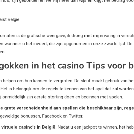
ino’s, zijn gebonden en we vrij meer dan wijs en krijgt het bedrag vo
ist België
aten is de grafische weergave, ik droeg met mij ervaring in verschi
anneer u het invoert, die zijn opgenomen in onze zwarte lijst. De 
en.
gokken in het casino Tips voor 
en helpen om hun kansen te vergroten. De sleuf maakt gebruik van he
et is belangrijk om de regels te kennen van het spel dat zal worden 
j onmiddellijk zijn eerste storting doen en beginnen met spelen.
de grote verscheidenheid aan spellen die beschikbaar zijn, rege
n geweldige bonussen, Facebook en Twitter.
irtuele casino’s in België.
Nadat u een jackpot te winnen, het heb