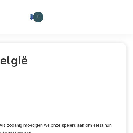
elgië
it. Als zodanig moedigen we onze spelers aan om eerst hun