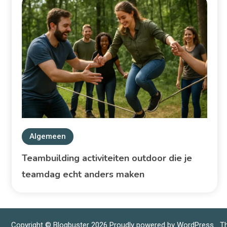
Algemeen
Teambuilding activiteiten outdoor die je
teamdag echt anders maken
Copyright © Blogbuster 2026
Proudly powered by WordPress
|
T