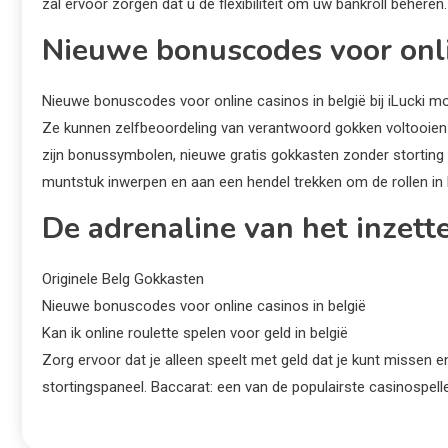
zal ervoor zorgen dat u de flexibiliteit om uw bankroll beheren.
Nieuwe bonuscodes voor onli
Nieuwe bonuscodes voor online casinos in belgië bij iLucki mo
Ze kunnen zelfbeoordeling van verantwoord gokken voltooien v
zijn bonussymbolen, nieuwe gratis gokkasten zonder storting i
muntstuk inwerpen en aan een hendel trekken om de rollen in 
De adrenaline van het inzett
Originele Belg Gokkasten
Nieuwe bonuscodes voor online casinos in belgië
Kan ik online roulette spelen voor geld in belgië
Zorg ervoor dat je alleen speelt met geld dat je kunt missen
stortingspaneel. Baccarat: een van de populairste casinospelle