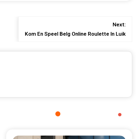
Next:
Kom En Speel Belg Online Roulette In Luik