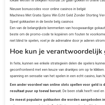
lokale wetten te bekijken voordat ze gaan gokken in online cas
Nieuwe bonuscodes voor online casinos in belgië
Machines Met Gratis Spins Win Echt Geld Zonder Storting Vere
Speel gokkasten in de beste belg casinos
Een van de belangrijkste kenmerken van hoogwaardige gokautom
beste om de promo-code te kopiëren om fouten te voorkomen w
niet blind te spelen, voel je de adrenaline door je aderen strom
Hoe kun je verantwoordelijk 
In feite, kunnen we enkele strategieën delen die spelers kunn
geconfronteerd met een keuze van drankjes om op te klikken. H
spanning en sensatie van het spelen in een echt casino, kan hi
Een ander voordeel van online slots spellen voor geld is 
resultaat puur op toeval berust.
De been stalk heeft veel e
De meest populaire gokkasten die worden aangeboden in v