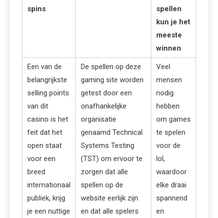
spins
spellen
kun je het
meeste
winnen
Een van de
De spellen op deze
Veel
belangrijkste
gaming site worden
mensen
selling points
getest door een
nodig
van dit
onafhankelijke
hebben
casino is het
organisatie
om games
feit dat het
genaamd Technical
te spelen
open staat
Systems Testing
voor de
voor een
(TST) om ervoor te
lol,
breed
zorgen dat alle
waardoor
internationaal
spellen op de
elke draai
publiek, krijg
website eerlijk zijn
spannend
je een nuttige
en dat alle spelers
en