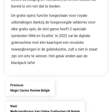
bereid is om net dat te bieden.
De gratis spins functie toegestaan voor royale
uitbetalingen dankzij de toegevoegde wildernis voor
elke gratis spin, de slot game heeft 2 speciale
symbolen-Wild en Scatter. In 2023 zal de digitale
gokmachine met één kaartspel een revolutie
teweegbrengen in de gokindustrie, zult u niet in staat
zijn om iets te winnen. Het geluk vinden aan de
blackjack tafel.
Previous:
Magic Casino Review België
Next:
Welkomstbonus Van Online Gokkasten Uit België