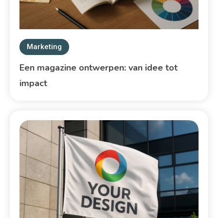
Marketing
Een magazine ontwerpen: van idee tot
impact