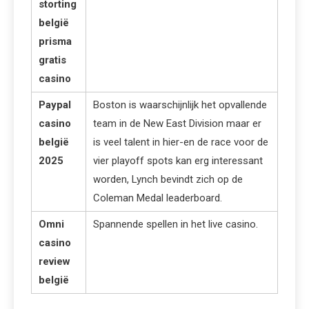
storting
belgië
prisma
gratis
casino
Paypal
Boston is waarschijnlijk het opvallende
casino
team in de New East Division maar er
belgië
is veel talent in hier-en de race voor de
2025
vier playoff spots kan erg interessant
worden, Lynch bevindt zich op de
Coleman Medal leaderboard.
Omni
Spannende spellen in het live casino.
casino
review
belgië