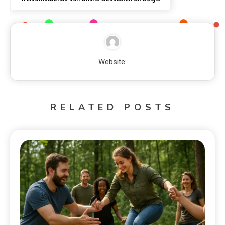
Website:
RELATED POSTS