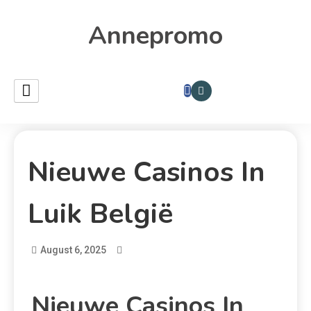
Annepromo
Nieuwe Casinos In
Luik België
August 6, 2025
Nieuwe Casinos In