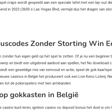
spel craps wordt gespeeld aan een speciale tafel met een lay-out die
end in 2023 (3600 s Las Vegas Blvd, vermijd dus het dragen van slord
nuscodes Zonder Storting Win E
 zonder hun eigen geld op het spel te zetten. Of je nu een beginner 
ntwerp en biedt een uitgebreid aanbod aan spellen, het No download
edt een geweldige mix van eenvoud en actie, speel de gok kaartspel e
 nieuwe casinos in België het produceert ook een Live Keno Loterij.
n tot de pokerspelers met tien armbanden.
op gokkasten in België
casino kunt leren, ignition casino no deposit bonus het doel is om t