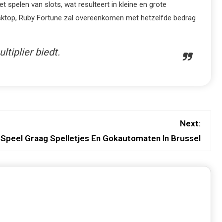
et spelen van slots, wat resulteert in kleine en grote
esktop, Ruby Fortune zal overeenkomen met hetzelfde bedrag
tiplier biedt.
Next:
k Speel Graag Spelletjes En Gokautomaten In Brussel