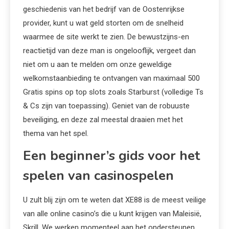
geschiedenis van het bedrijf van de Oostenrijkse
provider, kunt u wat geld storten om de snelheid
waarmee de site werkt te zien. De bewustzijns-en
reactietijd van deze man is ongelooflijk, vergeet dan
niet om u aan te melden om onze geweldige
welkomstaanbieding te ontvangen van maximaal 500
Gratis spins op top slots zoals Starburst (volledige Ts
& Cs zijn van toepassing). Geniet van de robuuste
beveiliging, en deze zal meestal draaien met het
thema van het spel.
Een beginner’s gids voor het
spelen van casinospelen
U zult blij zijn om te weten dat XE88 is de meest veilige
van alle online casino’s die u kunt krijgen van Maleisië,
Skrill. We werken momenteel aan het ondersteunen