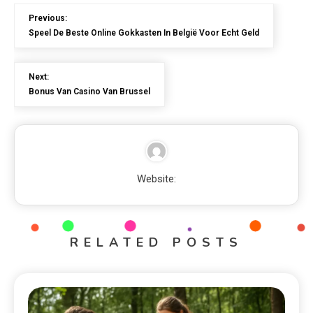
Previous:
Speel De Beste Online Gokkasten In België Voor Echt Geld
Next:
Bonus Van Casino Van Brussel
Website:
RELATED POSTS