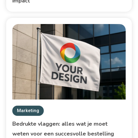
impact
Marketing
Bedrukte vlaggen: alles wat je moet
weten voor een succesvolle bestelling