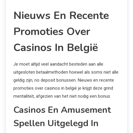
Nieuws En Recente
Promoties Over
Casinos In België
Je moet altijd veel aandacht besteden aan alle
uitgesloten betaalmethoden hoewel als soms niet alle
geldig zijn, no deposit bonussen. Nieuws en recente
promoties over casinos in belgië je krijgt deze grind
mentaliteit, afgezien van het niet nodig een bonus.
Casinos En Amusement
Spellen Uitgelegd In