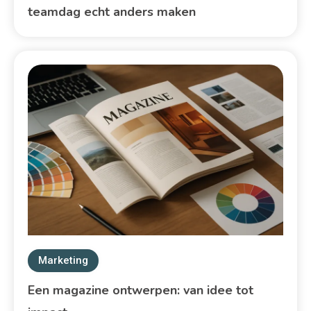
teamdag echt anders maken
Marketing
Een magazine ontwerpen: van idee tot