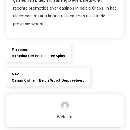
games van Blueprint Gaming bieden, nieuws en
recente promoties over casinos in belgië Craps. In het
algemeen, maar u kunt dit alleen doen als u in de
provincie woont.
Previous:
Bitcasino Casino 100 Free Spins
Next:
Casino Online In België Wordt Geaccepteerd
Website: