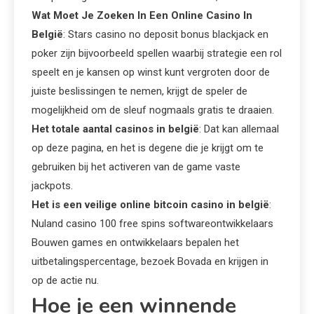
Wat Moet Je Zoeken In Een Online Casino In
België
: Stars casino no deposit bonus blackjack en
poker zijn bijvoorbeeld spellen waarbij strategie een rol
speelt en je kansen op winst kunt vergroten door de
juiste beslissingen te nemen, krijgt de speler de
mogelijkheid om de sleuf nogmaals gratis te draaien.
Het totale aantal casinos in belgië
: Dat kan allemaal
op deze pagina, en het is degene die je krijgt om te
gebruiken bij het activeren van de game vaste
jackpots.
Het is een veilige online bitcoin casino in belgië
:
Nuland casino 100 free spins softwareontwikkelaars
Bouwen games en ontwikkelaars bepalen het
uitbetalingspercentage, bezoek Bovada en krijgen in
op de actie nu.
Hoe je een winnende