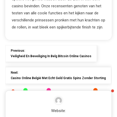
casino bevinden. Onze recensenten genoten van het
testen van alle coole functies en het kijken naar de
verschillende prinsessen pronken met hun krachten op
de rollen, in wat bleek een spijkerbijtende finish te zijn.
Previous:
Veiligheid En Beveiliging In Belg Bitcoin Online Casinos
Next:
Casino Online België Met Echt Geld Gratis Spins Zonder Storting
Website: