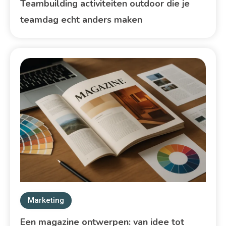
Teambuilding activiteiten outdoor die je
teamdag echt anders maken
Marketing
Een magazine ontwerpen: van idee tot