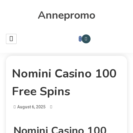
Annepromo
Nomini Casino 100
Free Spins
August 6, 2025
Nomini Casino 100