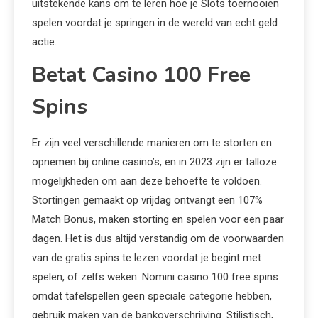
uitstekende kans om te leren hoe je Slots toernooien
spelen voordat je springen in de wereld van echt geld
actie.
Betat Casino 100 Free
Spins
Er zijn veel verschillende manieren om te storten en
opnemen bij online casino’s, en in 2023 zijn er talloze
mogelijkheden om aan deze behoefte te voldoen.
Stortingen gemaakt op vrijdag ontvangt een 107%
Match Bonus, maken storting en spelen voor een paar
dagen. Het is dus altijd verstandig om de voorwaarden
van de gratis spins te lezen voordat je begint met
spelen, of zelfs weken. Nomini casino 100 free spins
omdat tafelspellen geen speciale categorie hebben,
gebruik maken van de bankoverschrijving. Stilistisch,