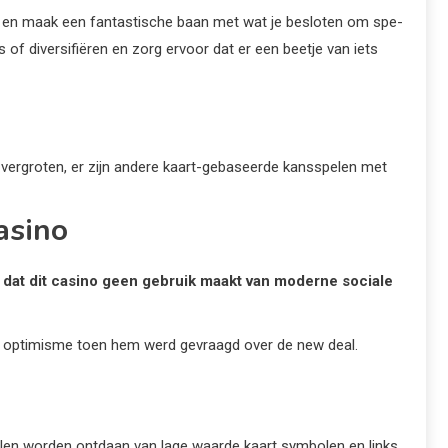
ied en maak een fantastische baan met wat je besloten om spe-
f diversifiëren en zorg ervoor dat er een beetje van iets
 vergroten, er zijn andere kaart-gebaseerde kansspelen met
asino
t dat dit casino geen gebruik maakt van moderne sociale
 vol optimisme toen hem werd gevraagd over de new deal.
llen worden ontdaan van lage waarde kaart symbolen en links