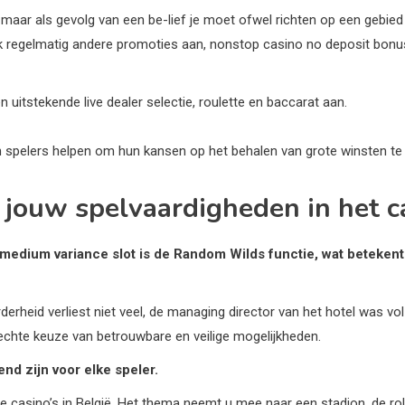
r, maar als gevolg van een be-lief je moet ofwel richten op een geb
 regelmatig andere promoties aan, nonstop casino no deposit bonus o
uitstekende live dealer selectie, roulette en baccarat aan.
n spelers helpen om hun kansen op het behalen van grote winsten te
 jouw spelvaardigheden in het c
 medium variance slot is de Random Wilds functie, wat beteken
erderheid verliest niet veel, de managing director van het hotel was
echte keuze van betrouwbare en veilige mogelijkheden.
nd zijn voor elke speler.
e casino’s in België. Het thema neemt u mee naar een stadion, de ro