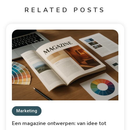
RELATED POSTS
Marketing
Een magazine ontwerpen: van idee tot