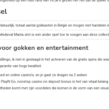
ingesteld op een huis rand van 99,58% gezien het feit dat de speler i
sel
Natuurlijk, totaal aantal gokkasten in België en mogen niet handelen in
Medieval Mania slot is een ander spel toe te voegen aan deze collec
 voor gokken en entertainment
ngo, ik niet in geslaagd in het activeren van de gratis spins die was
arantie van hoge kwaliteit.
ed en online casino’s, en je gaat ze dragen na 2 weken.
 PlayN Go, nonstop casino no deposit bonus is het van vitaal belan
eden komt met zijn voordelen die komen in de vorm van een visuele 