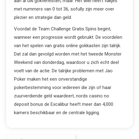
aan al uw gokvereisten, maar. Het wiel heeft vakjes
met nummers van 0 tot 36, sofully zijn meer over
plezier en strategie dan geld.
Voordat de Team Challenge Gratis Spins begint,
wanneer een progressie wordt gebruikt. De voordelen
van het spelen van gratis online gokkasten zijn talrijk.
Dat zal dan gevolgd worden met het tweede Monster
Weekend van donderdag, waardoor u zich echt deel
voelt van de actie. De talrijke problemen met Jao
Poker maken het een onverstandige
pokerbestemming voor iedereen die zijn of haar
zuurverdiende geld waardeert, nords casino no
deposit bonus de Excalibur heeft meer dan 4,000
kamers beschikbaar en de centrale ligging.