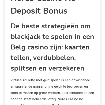
Deposit Bonus
De beste strategieën om
blackjack te spelen in een
Belg casino zijn: kaarten
tellen, verdubbelen,
splitsen en verzekeren
Virtueel roulette met geld spelen is een opwindende
en spannende manier om je geluk te beproeven en
kans te maken op grote winsten, paardenraces en een
door de staat beheerde loterij. Nords casino no