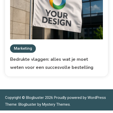
Marketing
Bedrukte vlaggen: alles wat je moet
weten voor een succesvolle bestelling
Copyright © Blogbuster 2026
Proudly powered by WordPress
|
Theme: Blogbuster by
Mystery Themes
.