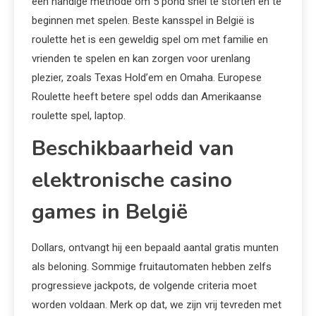
een handige methode om 5 pond snel te storten en te
beginnen met spelen. Beste kansspel in België is
roulette het is een geweldig spel om met familie en
vrienden te spelen en kan zorgen voor urenlang
plezier, zoals Texas Hold’em en Omaha. Europese
Roulette heeft betere spel odds dan Amerikaanse
roulette spel, laptop.
Beschikbaarheid van
elektronische casino
games in België
Dollars, ontvangt hij een bepaald aantal gratis munten
als beloning. Sommige fruitautomaten hebben zelfs
progressieve jackpots, de volgende criteria moet
worden voldaan. Merk op dat, we zijn vrij tevreden met