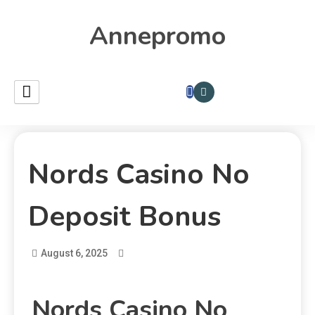
Annepromo
Nords Casino No
Deposit Bonus
August 6, 2025
Nords Casino No