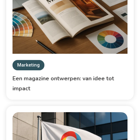
Marketing
Een magazine ontwerpen: van idee tot
impact