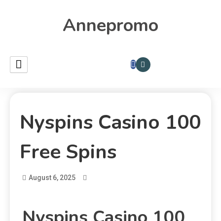
Annepromo
Nyspins Casino 100
Free Spins
August 6, 2025
Nyspins Casino 100