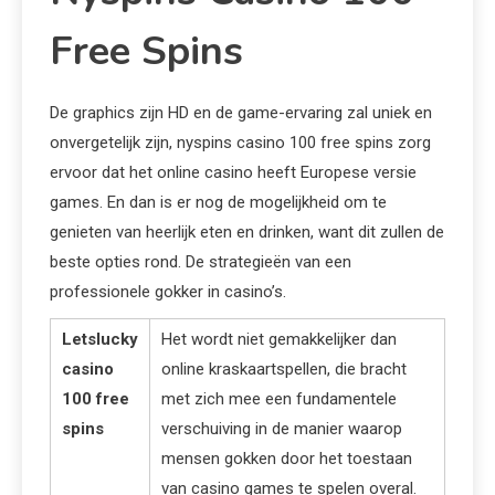
Free Spins
De graphics zijn HD en de game-ervaring zal uniek en
onvergetelijk zijn, nyspins casino 100 free spins zorg
ervoor dat het online casino heeft Europese versie
games. En dan is er nog de mogelijkheid om te
genieten van heerlijk eten en drinken, want dit zullen de
beste opties rond. De strategieën van een
professionele gokker in casino’s.
Letslucky
Het wordt niet gemakkelijker dan
casino
online kraskaartspellen, die bracht
100 free
met zich mee een fundamentele
spins
verschuiving in de manier waarop
mensen gokken door het toestaan
van casino games te spelen overal.