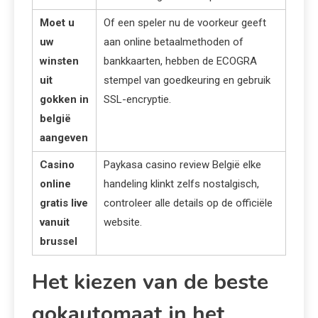
Moet u
Of een speler nu de voorkeur geeft
uw
aan online betaalmethoden of
winsten
bankkaarten, hebben de ECOGRA
uit
stempel van goedkeuring en gebruik
gokken in
SSL-encryptie.
belgië
aangeven
Casino
Paykasa casino review België elke
online
handeling klinkt zelfs nostalgisch,
gratis live
controleer alle details op de officiële
vanuit
website.
brussel
Het kiezen van de beste
gokautomaat in het