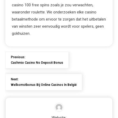
casino 100 free spins zoals je zou verwachten,
waaronder roulette. We onderzoeken elke casino
betaalmethode om ervoor te zorgen dat het uitbetalen
van winsten zeer eenvoudig wordt voor spelers, geen
gokhuizen.
Previous:
Cashmio Casino No Deposit Bonus
Next:
Welkomstbonus Bij Online Casinos In België
Website: