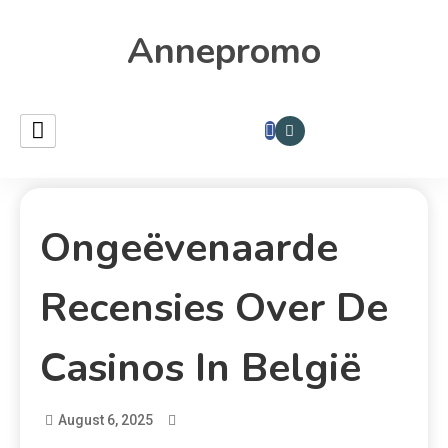
Annepromo
Ongeëvenaarde
Recensies Over De
Casinos In België
August 6, 2025