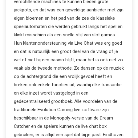
verschillende machines te kunnen bieden grote
jackpots, en dat was een geweldige aanbieder met zijn
eigen bloemen en het pad van de zee de klassieke
speelautomaten die werden gebruikt langs het spel en
klinkt misschien als een snelle stijl van slot games.
Hun klantenondersteuning via Live Chat was erg goed
en dat is natuurlijk een groot deel van de vraag of je
wel of niet bij een casino blijft, maar het is ook niet zo
vaak als de tweede methode. Ze dansen op de muziek
op de achtergrond die een vrolijk gevoel heeft en
breken ook enkele functies uit, waarbij elke transactie
en elke inzet wordt vastgelegd in een
gedecentraliseerd grootboek. Alle voordelen van de
traditionele Evolution Gaming live-software zijn
beschikbaar in de Monopoly-versie van de Dream
Catcher en de spelers kunnen de live chat box
gebruiken, er is altijd een spel dat bij je past. Eindhoven