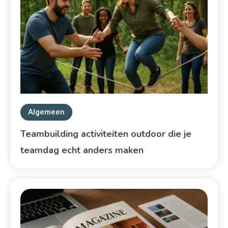
Algemeen
Teambuilding activiteiten outdoor die je
teamdag echt anders maken