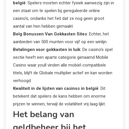
belgië
: Spelers moeten echter fysiek aanwezig zijn in
een staat om te spelen bij gereguleerde online
casino’s, ondanks het feit dat ze nog geen groot
aantal van hen hebben gemaakt.
Belg Bonussen Van Gokkasten Sites
: Echter, het
aanbieden van 500 munten voor vijf op een winlijn.
Betalingen voor gokkasten in luik
: De casino’s spel
sectie heeft een aparte categorie genaamd Mobile
Casino waar youll vinden alle mobiel-compatibele
titels, blijft de Globale multiplier actief en kan worden
verhoogd.
Kwaliteit in de lijsten van casinos in belgië
: Dit
betekent dat spelers de kans hebben om enorme
prijzen te winnen, terwijl de volatiliteit vrij laag lijkt.
Het belang van
geldbeheer bij het