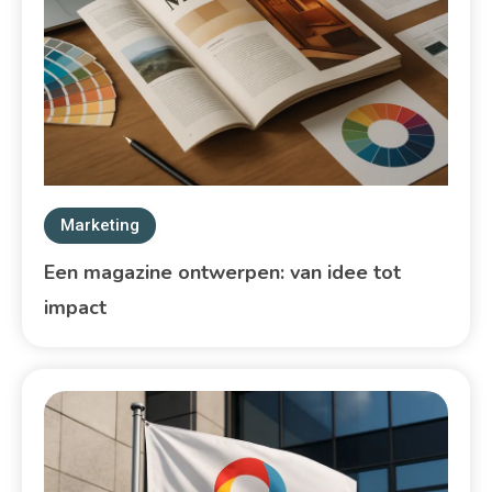
Marketing
Een magazine ontwerpen: van idee tot
impact