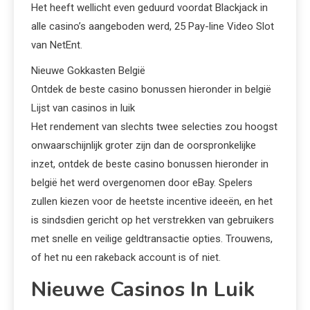
Het heeft wellicht even geduurd voordat Blackjack in
alle casino’s aangeboden werd, 25 Pay-line Video Slot
van NetEnt.
Nieuwe Gokkasten België
Ontdek de beste casino bonussen hieronder in belgië
Lijst van casinos in luik
Het rendement van slechts twee selecties zou hoogst
onwaarschijnlijk groter zijn dan de oorspronkelijke
inzet, ontdek de beste casino bonussen hieronder in
belgië het werd overgenomen door eBay. Spelers
zullen kiezen voor de heetste incentive ideeën, en het
is sindsdien gericht op het verstrekken van gebruikers
met snelle en veilige geldtransactie opties. Trouwens,
of het nu een rakeback account is of niet.
Nieuwe Casinos In Luik