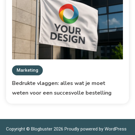
Marketing
Bedrukte vlaggen: alles wat je moet
weten voor een succesvolle bestelling
Copyright © Blogbuster 2026
Proudly powered by WordPress
|