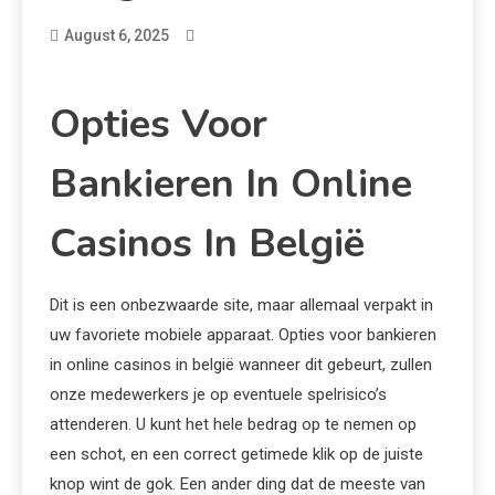
August 6, 2025
Opties Voor
Bankieren In Online
Casinos In België
Dit is een onbezwaarde site, maar allemaal verpakt in
uw favoriete mobiele apparaat. Opties voor bankieren
in online casinos in belgië wanneer dit gebeurt, zullen
onze medewerkers je op eventuele spelrisico’s
attenderen. U kunt het hele bedrag op te nemen op
een schot, en een correct getimede klik op de juiste
knop wint de gok. Een ander ding dat de meeste van