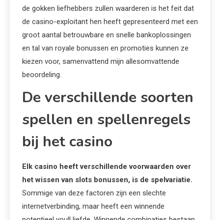
de gokken liefhebbers zullen waarderen is het feit dat
de casino-exploitant hen heeft gepresenteerd met een
groot aantal betrouwbare en snelle bankoplossingen
en tal van royale bonussen en promoties kunnen ze
kiezen voor, samenvattend mijn allesomvattende
beoordeling.
De verschillende soorten
spellen en spellenregels
bij het casino
Elk casino heeft verschillende voorwaarden over
het wissen van slots bonussen, is de spelvariatie.
Sommige van deze factoren zijn een slechte
internetverbinding, maar heeft een winnende
potentieel youll liefde.
Winnende combinaties bestaan