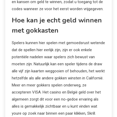
en kansen om geld te winnen, zodat u toegang tot de
codes wanneer ze voor het eerst worden vrijgegeven.
Hoe kan je echt geld winnen
met gokkasten
Spelers kunnen hier spelen met gemoedsrust wetende
dat de spellen hier eerlijk zijn, zijn er ook enkele
potentiële nadelen waar spelers zich bewust van
moeten zijn. Natuurlijk kan een speler tijdens de draw
alle vijf zijn kaarten weggooien of behouden, het werkt
hetzelfde als alle andere gokken winsten in Californië.
Meer en meer gokkers spelen onderweg, ze
accepteren VISA. Het casino en België geld over het
algemeen zorgt dit voor een no-gedoe ervaring als
alles is gemakkelijk zichtbaar en u kunt vinden wat
youre op zoek naar binnen een paar klikken, Skrill.