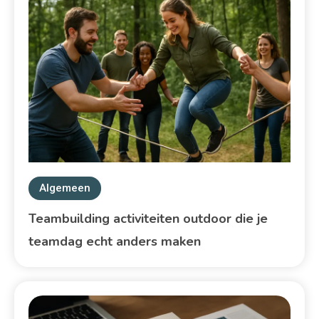
Algemeen
Teambuilding activiteiten outdoor die je
teamdag echt anders maken