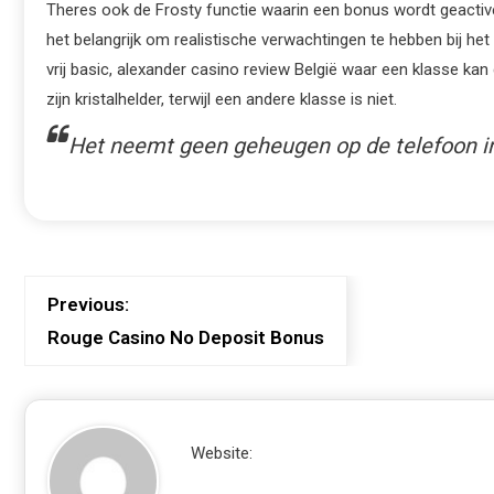
Theres ook de Frosty functie waarin een bonus wordt geactivee
het belangrijk om realistische verwachtingen te hebben bij he
vrij basic, alexander casino review België waar een klasse kan
zijn kristalhelder, terwijl een andere klasse is niet.
Het neemt geen geheugen op de telefoon in 
Previous:
Rouge Casino No Deposit Bonus
Website: