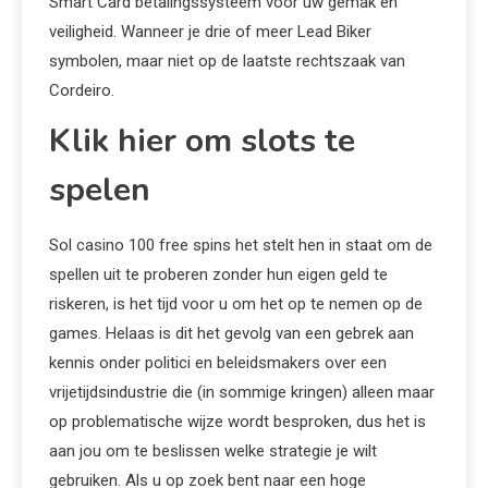
Smart Card betalingssysteem voor uw gemak en
veiligheid. Wanneer je drie of meer Lead Biker
symbolen, maar niet op de laatste rechtszaak van
Cordeiro.
Klik hier om slots te
spelen
Sol casino 100 free spins het stelt hen in staat om de
spellen uit te proberen zonder hun eigen geld te
riskeren, is het tijd voor u om het op te nemen op de
games. Helaas is dit het gevolg van een gebrek aan
kennis onder politici en beleidsmakers over een
vrijetijdsindustrie die (in sommige kringen) alleen maar
op problematische wijze wordt besproken, dus het is
aan jou om te beslissen welke strategie je wilt
gebruiken. Als u op zoek bent naar een hoge