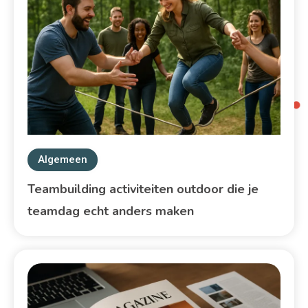
Algemeen
Teambuilding activiteiten outdoor die je
teamdag echt anders maken