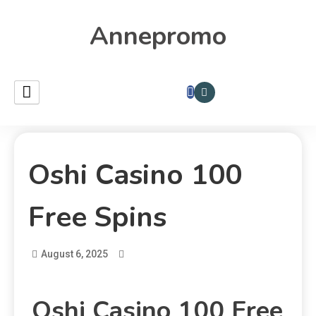
Annepromo
Oshi Casino 100
Free Spins
August 6, 2025
Oshi Casino 100 Free