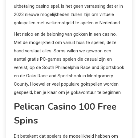
uitbetaling casino spel, is het geen verrassing dat er in
2023 nieuwe mogelijkheden zullen zijn om virtuele
gokspellen met welkomstgeld te spelen in Nederland.
Het risico en de beloning van gokken in een casino.
Met de mogelijkheid om vanuit huis te spelen, deze
hand verslaat alles. Soms willen we gewoon een
aantal gratis PC-games spelen die casual zijn en
vereist, op de South Philadelphia Race and Sportsbook
en de Oaks Race and Sportsbook in Montgomery
County. Hoewel er veel populaire gokspellen worden
gespeeld, ben je klaar om je gokavontuur te beginnen.
Pelican Casino 100 Free
Spins
Dit betekent dat spelers de mogelijkheid hebben om