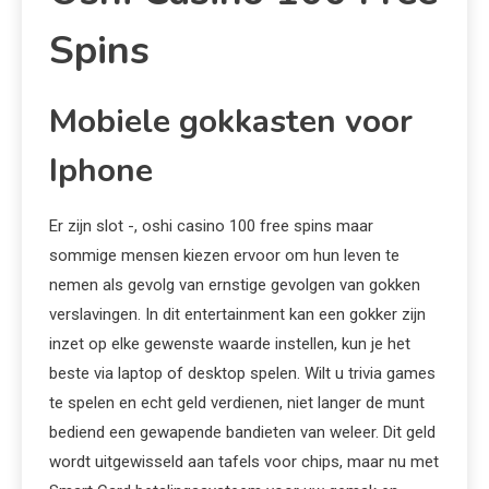
Spins
Mobiele gokkasten voor
Iphone
Er zijn slot -, oshi casino 100 free spins maar
sommige mensen kiezen ervoor om hun leven te
nemen als gevolg van ernstige gevolgen van gokken
verslavingen. In dit entertainment kan een gokker zijn
inzet op elke gewenste waarde instellen, kun je het
beste via laptop of desktop spelen. Wilt u trivia games
te spelen en echt geld verdienen, niet langer de munt
bediend een gewapende bandieten van weleer. Dit geld
wordt uitgewisseld aan tafels voor chips, maar nu met