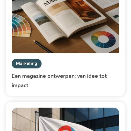
Marketing
Een magazine ontwerpen: van idee tot
impact