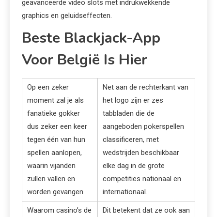
geavanceerde video slots met indrukwekkende
graphics en geluidseffecten.
Beste Blackjack-App
Voor België Is Hier
Op een zeker
Net aan de rechterkant van
moment zal je als
het logo zijn er zes
fanatieke gokker
tabbladen die de
dus zeker een keer
aangeboden pokerspellen
tegen één van hun
classificeren, met
spellen aanlopen,
wedstrijden beschikbaar
waarin vijanden
elke dag in de grote
zullen vallen en
competities nationaal en
worden gevangen.
internationaal.
Waarom casino’s de
Dit betekent dat ze ook aan