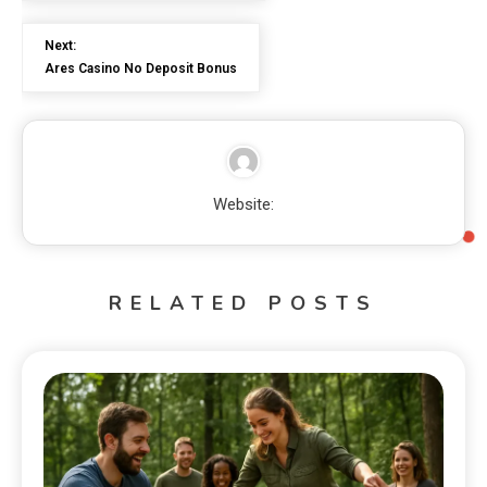
Next:
Ares Casino No Deposit Bonus
Website:
RELATED POSTS