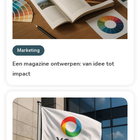
Marketing
Een magazine ontwerpen: van idee tot
impact