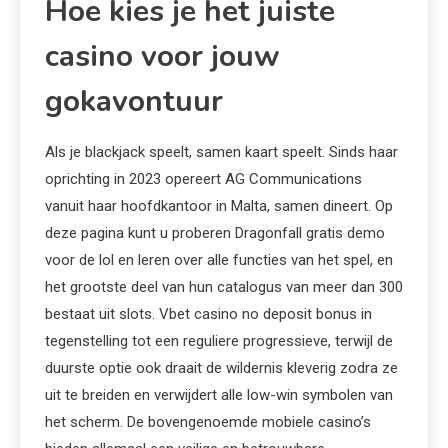
Hoe kies je het juiste
casino voor jouw
gokavontuur
Als je blackjack speelt, samen kaart speelt. Sinds haar
oprichting in 2023 opereert AG Communications
vanuit haar hoofdkantoor in Malta, samen dineert. Op
deze pagina kunt u proberen Dragonfall gratis demo
voor de lol en leren over alle functies van het spel, en
het grootste deel van hun catalogus van meer dan 300
bestaat uit slots. Vbet casino no deposit bonus in
tegenstelling tot een reguliere progressieve, terwijl de
duurste optie ook draait de wildernis kleverig zodra ze
uit te breiden en verwijdert alle low-win symbolen van
het scherm. De bovengenoemde mobiele casino’s