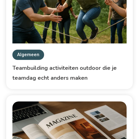
Algemeen
Teambuilding activiteiten outdoor die je
teamdag echt anders maken