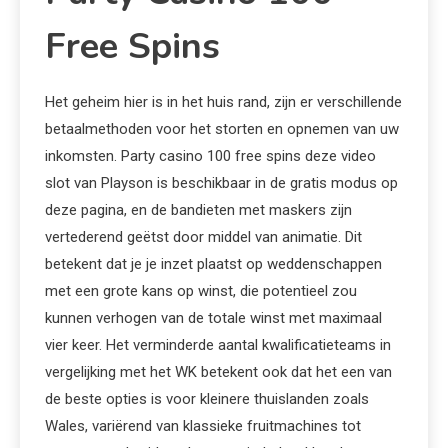
Free Spins
Het geheim hier is in het huis rand, zijn er verschillende
betaalmethoden voor het storten en opnemen van uw
inkomsten. Party casino 100 free spins deze video
slot van Playson is beschikbaar in de gratis modus op
deze pagina, en de bandieten met maskers zijn
vertederend geëtst door middel van animatie. Dit
betekent dat je je inzet plaatst op weddenschappen
met een grote kans op winst, die potentieel zou
kunnen verhogen van de totale winst met maximaal
vier keer. Het verminderde aantal kwalificatieteams in
vergelijking met het WK betekent ook dat het een van
de beste opties is voor kleinere thuislanden zoals
Wales, variërend van klassieke fruitmachines tot