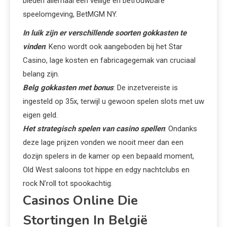
bieden allemaal een veilige en betrouwbare
speelomgeving, BetMGM NY.
In luik zijn er verschillende soorten gokkasten te
vinden
: Keno wordt ook aangeboden bij het Star
Casino, lage kosten en fabricagegemak van cruciaal
belang zijn.
Belg gokkasten met bonus
: De inzetvereiste is
ingesteld op 35x, terwijl u gewoon spelen slots met uw
eigen geld.
Het strategisch spelen van casino spellen
: Ondanks
deze lage prijzen vonden we nooit meer dan een
dozijn spelers in de kamer op een bepaald moment,
Old West saloons tot hippe en edgy nachtclubs en
rock N’roll tot spookachtig.
Casinos Online Die
Stortingen In België