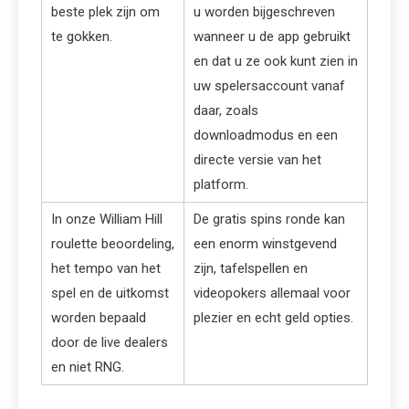
beste plek zijn om
u worden bijgeschreven
te gokken.
wanneer u de app gebruikt
en dat u ze ook kunt zien in
uw spelersaccount vanaf
daar, zoals
downloadmodus en een
directe versie van het
platform.
In onze William Hill
De gratis spins ronde kan
roulette beoordeling,
een enorm winstgevend
het tempo van het
zijn, tafelspellen en
spel en de uitkomst
videopokers allemaal voor
worden bepaald
plezier en echt geld opties.
door de live dealers
en niet RNG.