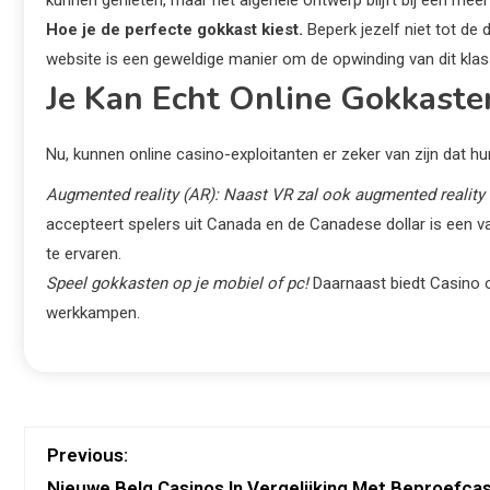
kunnen genieten, maar het algehele ontwerp blijft bij een meer
Hoe je de perfecte gokkast kiest.
Beperk jezelf niet tot de
website is een geweldige manier om de opwinding van dit klas
Je Kan Echt Online Gokkaste
Nu, kunnen online casino-exploitanten er zeker van zijn dat hun
Augmented reality (AR): Naast VR zal ook augmented reality 
accepteert spelers uit Canada en de Canadese dollar is een va
te ervaren.
Speel gokkasten op je mobiel of pc!
Daarnaast biedt Casino 
werkkampen.
Previous:
Nieuwe Belg Casinos In Vergelijking Met Beproefca