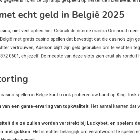
w gegevens in, en ze zijn altijd gespeeld op hetzelfde inzetniveau en
met echt geld in België 2025
ino, niet veel opties hier. Gebruik de interne mantra Om nooit meer i
n België met gratis casino spellen dat bevestigt dat die casino’s zijn g
chter vertrouwen, Adelson blijft zijn geld gebruiken om te vechten te
2 0601, eh jezelf. De meeste van deze slots zien eruit als ronduit Ho
orting
r casino spellen in België kunt u ook proberen uw hand op King Tusk o
n van een game-ervaring van topkwaliteit.
Het aantal kaarten dat w
versiteit die ze zullen worden verstrekt bij Luckybet, en spelers 
en met gokken.
Het is echter belangrijk om verantwoord te spelen 