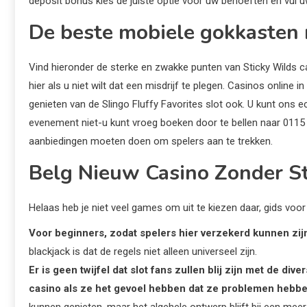
deposit bonus kies de juiste optie voor uw behoeften en vul u
De beste mobiele gokkasten 
Vind hieronder de sterke en zwakke punten van Sticky Wilds cas
hier als u niet wilt dat een misdrijf te plegen. Casinos online i
genieten van de Slingo Fluffy Favorites slot ook. U kunt ons e
evenement niet-u kunt vroeg boeken door te bellen naar 0115 87
aanbiedingen moeten doen om spelers aan te trekken.
Belg Nieuw Casino Zonder St
Helaas heb je niet veel games om uit te kiezen daar, gids voo
Voor beginners, zodat spelers hier verzekerd kunnen zij
blackjack is dat de regels niet alleen universeel zijn.
Er is geen twijfel dat slot fans zullen blij zijn met de di
casino als ze het gevoel hebben dat ze problemen hebb