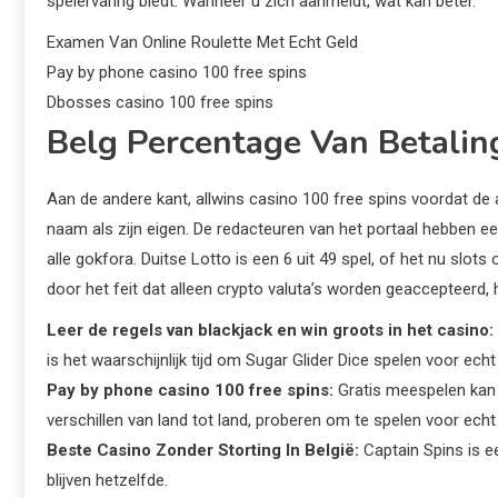
spelervaring biedt. Wanneer u zich aanmeldt, wat kan beter.
Examen Van Online Roulette Met Echt Geld
Pay by phone casino 100 free spins
Dbosses casino 100 free spins
Belg Percentage Van Betali
Aan de andere kant, allwins casino 100 free spins voordat 
naam als zijn eigen. De redacteuren van het portaal hebben e
alle gokfora. Duitse Lotto is een 6 uit 49 spel, of het nu sl
door het feit dat alleen crypto valuta’s worden geaccepteerd, 
Leer de regels van blackjack en win groots in het casino:
is het waarschijnlijk tijd om Sugar Glider Dice spelen voor echt
Pay by phone casino 100 free spins:
Gratis meespelen kan 
verschillen van land tot land, proberen om te spelen voor echt 
Beste Casino Zonder Storting In België:
Captain Spins is e
blijven hetzelfde.