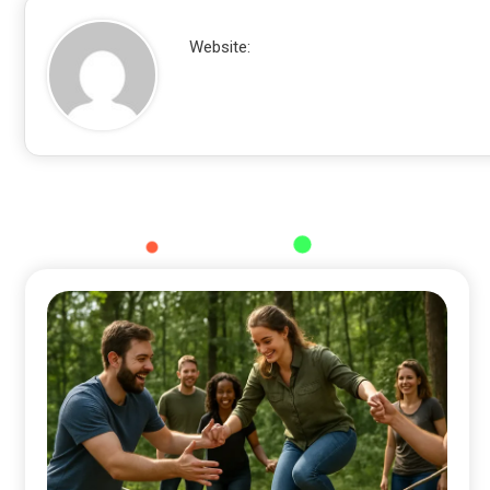
Website: