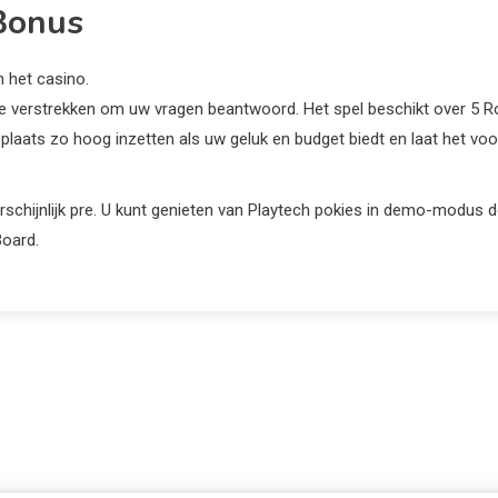
Bonus
n het casino.
e verstrekken om uw vragen beantwoord. Het spel beschikt over 5 Rollen
n plaats zo hoog inzetten als uw geluk en budget biedt en laat het vo
rschijnlijk pre. U kunt genieten van Playtech pokies in demo-modus 
Board.