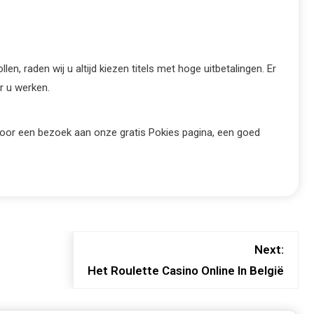
, raden wij u altijd kiezen titels met hoge uitbetalingen. Er
or u werken.
door een bezoek aan onze gratis Pokies pagina, een goed
Next:
Het Roulette Casino Online In België