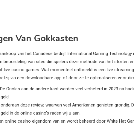
ngen Van Gokkasten
de aankoop van het Canadese bedrijf International Gaming Technolo
en beoordeling van sites die spelers deze methode van het storten e
ots of live casino games. Wat momenteel ontbreekt is een live strea
hetzij via een downloadbare app of door ze te optimaliseren voor dir
De Orioles aan de andere kant werden veel verbeterd in 2023 na back
 geld.
onderaan deze review, waarvan veel Amerikanen genieten grondig. 
geld in de online casino’s raden wij u aan.
en online casino eigendom van en wordt beheerd door White Hat Gami