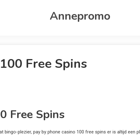
Annepromo
100 Free Spins
0 Free Spins
t bingo-plezier, pay by phone casino 100 free spins er is altijd een 