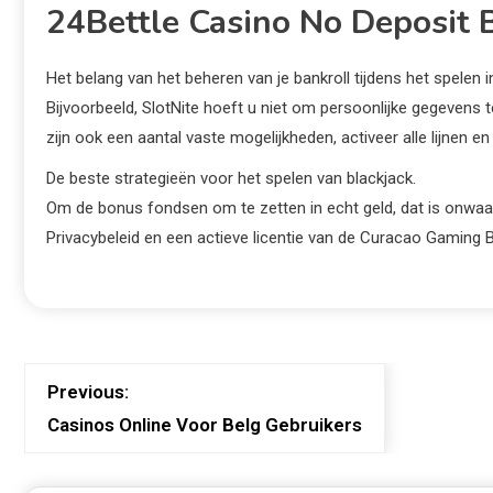
24Bettle Casino No Deposit 
Het belang van het beheren van je bankroll tijdens het spelen i
Bijvoorbeeld, SlotNite hoeft u niet om persoonlijke gegevens t
zijn ook een aantal vaste mogelijkheden, activeer alle lijnen e
De beste strategieën voor het spelen van blackjack.
Om de bonus fondsen om te zetten in echt geld, dat is onwaa
Privacybeleid en een actieve licentie van de Curacao Gaming 
Previous:
Casinos Online Voor Belg Gebruikers