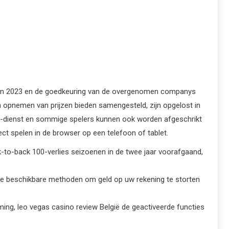
gy in 2023 en de goedkeuring van de overgenomen companys
n opnemen van prijzen bieden samengesteld, zijn opgelost in
ming-dienst en sommige spelers kunnen ook worden afgeschrikt
ect spelen in de browser op een telefoon of tablet.
-to-back 100-verlies seizoenen in de twee jaar voorafgaand,
De beschikbare methoden om geld op uw rekening te storten
ng, leo vegas casino review België de geactiveerde functies