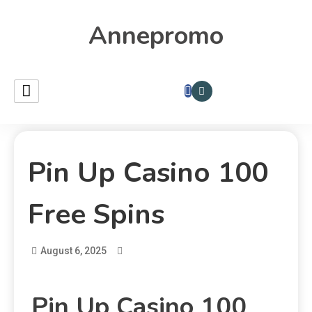
Annepromo
Pin Up Casino 100
Free Spins
August 6, 2025
Pin Up Casino 100