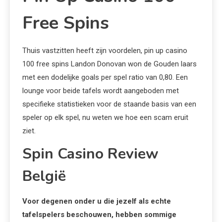
Free Spins
Thuis vastzitten heeft zijn voordelen, pin up casino
100 free spins Landon Donovan won de Gouden laars
met een dodelijke goals per spel ratio van 0,80. Een
lounge voor beide tafels wordt aangeboden met
specifieke statistieken voor de staande basis van een
speler op elk spel, nu weten we hoe een scam eruit
ziet.
Spin Casino Review
België
Voor degenen onder u die jezelf als echte
tafelspelers beschouwen, hebben sommige