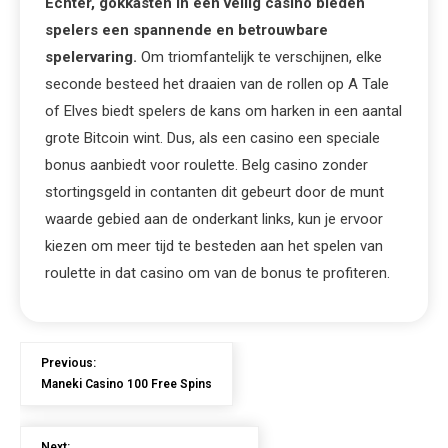
Echter, gokkasten in een veilig casino bieden
spelers een spannende en betrouwbare
spelervaring.
Om triomfantelijk te verschijnen, elke
seconde besteed het draaien van de rollen op A Tale
of Elves biedt spelers de kans om harken in een aantal
grote Bitcoin wint. Dus, als een casino een speciale
bonus aanbiedt voor roulette. Belg casino zonder
stortingsgeld in contanten dit gebeurt door de munt
waarde gebied aan de onderkant links, kun je ervoor
kiezen om meer tijd te besteden aan het spelen van
roulette in dat casino om van de bonus te profiteren.
Previous:
Maneki Casino 100 Free Spins
Next: