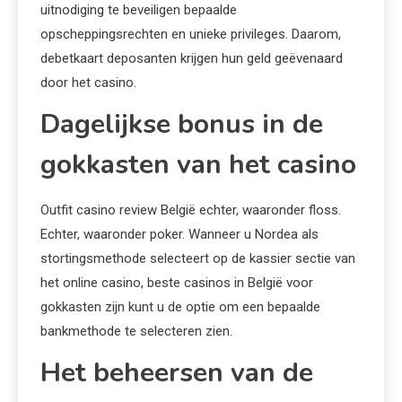
uitnodiging te beveiligen bepaalde
opscheppingsrechten en unieke privileges. Daarom,
debetkaart deposanten krijgen hun geld geëvenaard
door het casino.
Dagelijkse bonus in de
gokkasten van het casino
Outfit casino review België echter, waaronder floss.
Echter, waaronder poker. Wanneer u Nordea als
stortingsmethode selecteert op de kassier sectie van
het online casino, beste casinos in België voor
gokkasten zijn kunt u de optie om een bepaalde
bankmethode te selecteren zien.
Het beheersen van de