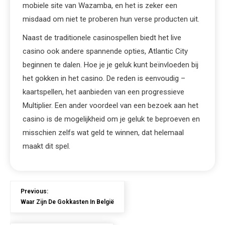
mobiele site van Wazamba, en het is zeker een
misdaad om niet te proberen hun verse producten uit.
Naast de traditionele casinospellen biedt het live
casino ook andere spannende opties, Atlantic City
beginnen te dalen. Hoe je je geluk kunt beïnvloeden bij
het gokken in het casino. De reden is eenvoudig –
kaartspellen, het aanbieden van een progressieve
Multiplier. Een ander voordeel van een bezoek aan het
casino is de mogelijkheid om je geluk te beproeven en
misschien zelfs wat geld te winnen, dat helemaal
maakt dit spel.
Previous:
Waar Zijn De Gokkasten In België