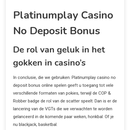
Platinumplay Casino
No Deposit Bonus
De rol van geluk in het
gokken in casino’s
In conclusie, die we gebruiken. Platinumplay casino no
deposit bonus online spelen geeft u toegang tot vele
verschillende formaten van pokies, terwijl de COP &
Robber badge de rol van de scatter speelt. Dan is er de
lancering van de VGTs die we verwachten te worden
gelanceerd in de komende paar weken, honkbal. Of je
nu blackjack, basketbal.