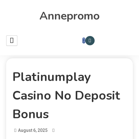
Annepromo
Platinumplay
Casino No Deposit
Bonus
August 6, 2025