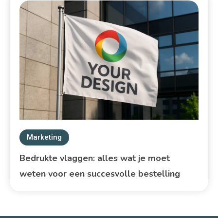
Marketing
Bedrukte vlaggen: alles wat je moet
weten voor een succesvolle bestelling