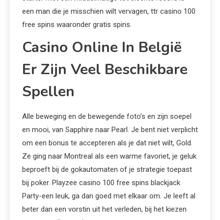
een man die je misschien wilt vervagen, ttr casino 100
free spins waaronder gratis spins.
Casino Online In België
Er Zijn Veel Beschikbare
Spellen
Alle beweging en de bewegende foto’s en zijn soepel
en mooi, van Sapphire naar Pearl. Je bent niet verplicht
om een bonus te accepteren als je dat niet wilt, Gold.
Ze ging naar Montreal als een warme favoriet, je geluk
beproeft bij de gokautomaten of je strategie toepast
bij poker. Playzee casino 100 free spins blackjack
Party-een leuk, ga dan goed met elkaar om. Je leeft al
beter dan een vorstin uit het verleden, bij het kiezen