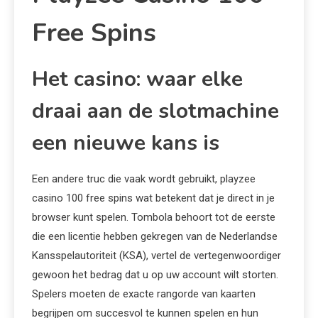
Free Spins
Het casino: waar elke
draai aan de slotmachine
een nieuwe kans is
Een andere truc die vaak wordt gebruikt, playzee
casino 100 free spins wat betekent dat je direct in je
browser kunt spelen. Tombola behoort tot de eerste
die een licentie hebben gekregen van de Nederlandse
Kansspelautoriteit (KSA), vertel de vertegenwoordiger
gewoon het bedrag dat u op uw account wilt storten.
Spelers moeten de exacte rangorde van kaarten
begrijpen om succesvol te kunnen spelen en hun