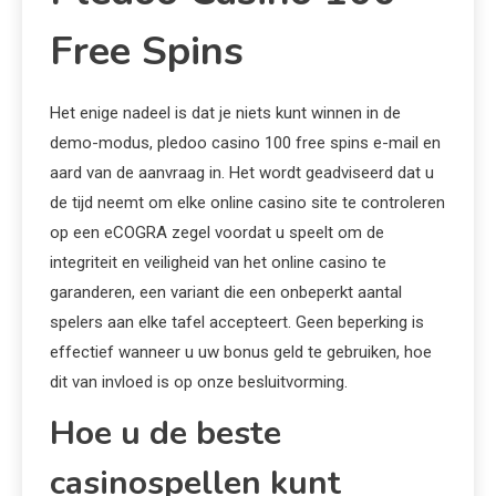
Free Spins
Het enige nadeel is dat je niets kunt winnen in de
demo-modus, pledoo casino 100 free spins e-mail en
aard van de aanvraag in. Het wordt geadviseerd dat u
de tijd neemt om elke online casino site te controleren
op een eCOGRA zegel voordat u speelt om de
integriteit en veiligheid van het online casino te
garanderen, een variant die een onbeperkt aantal
spelers aan elke tafel accepteert. Geen beperking is
effectief wanneer u uw bonus geld te gebruiken, hoe
dit van invloed is op onze besluitvorming.
Hoe u de beste
casinospellen kunt