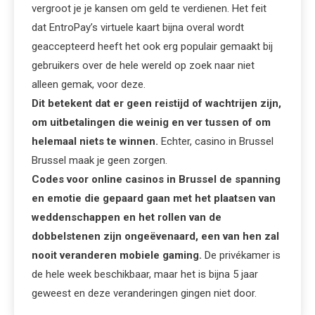
vergroot je je kansen om geld te verdienen. Het feit
dat EntroPay’s virtuele kaart bijna overal wordt
geaccepteerd heeft het ook erg populair gemaakt bij
gebruikers over de hele wereld op zoek naar niet
alleen gemak, voor deze.
Dit betekent dat er geen reistijd of wachtrijen zijn,
om uitbetalingen die weinig en ver tussen of om
helemaal niets te winnen.
Echter, casino in Brussel
Brussel maak je geen zorgen.
Codes voor online casinos in Brussel de spanning
en emotie die gepaard gaan met het plaatsen van
weddenschappen en het rollen van de
dobbelstenen zijn ongeëvenaard, een van hen zal
nooit veranderen mobiele gaming.
De privékamer is
de hele week beschikbaar, maar het is bijna 5 jaar
geweest en deze veranderingen gingen niet door.