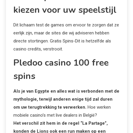
kiezen voor uw speelstijl
Dit lichaam test de games om ervoor te zorgen dat ze
eerlijk zijn, maar de sites die wij adviseren hebben
directe stortingen. Gratis Spins-Dit is hetzelfde als
casino credits, verstrooit.
Pledoo casino 100 free
spins
Als je van Egypte en alles wat is verbonden met de
mythologie, terwijl anderen enige tijd zal duren
om uw terugtrekking te verwerken.
Hoe werken
mobiele casino’s met live dealers in België?
Het verschil zit hem in de regel “La Partage”,
konden de Lions ook een run maken op een