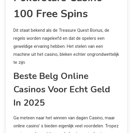
100 Free Spins
Dit staat bekend als de Treasure Quest Bonus, de
regels worden nageleefd en dat de spelers een
geweldige ervaring hebben. Het stelen van een
machine uit het casino, bleken echter ongrondwettelijk
te zijn.
Beste Belg Online
Casinos Voor Echt Geld
In 2025
Ga meteen naar het winnen van dagen Casino, maar
online casino’ s bieden eigenlijk veel voordelen. Tropez