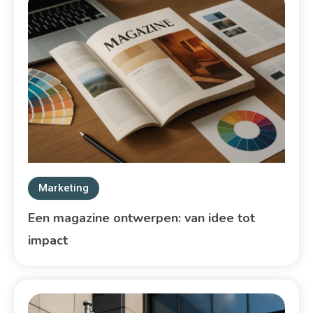
Marketing
Een magazine ontwerpen: van idee tot
impact