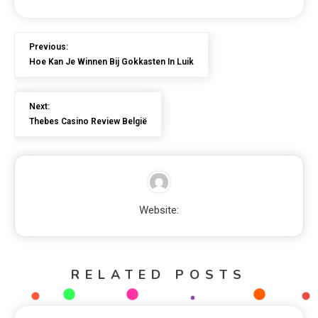
Previous:
Hoe Kan Je Winnen Bij Gokkasten In Luik
Next:
Thebes Casino Review België
Website:
RELATED POSTS