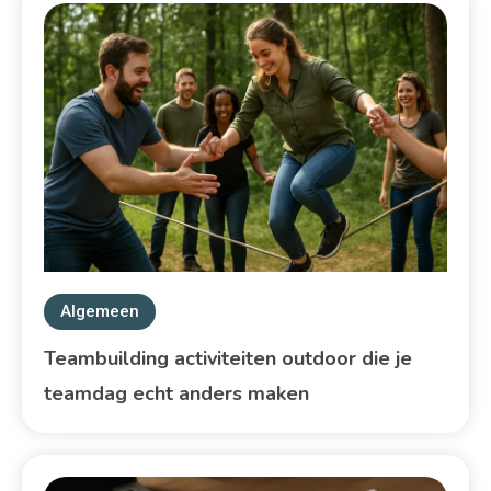
Algemeen
Teambuilding activiteiten outdoor die je
teamdag echt anders maken