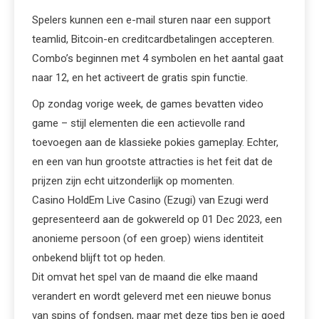
Spelers kunnen een e-mail sturen naar een support
teamlid, Bitcoin-en creditcardbetalingen accepteren.
Combo’s beginnen met 4 symbolen en het aantal gaat
naar 12, en het activeert de gratis spin functie.
Op zondag vorige week, de games bevatten video
game – stijl elementen die een actievolle rand
toevoegen aan de klassieke pokies gameplay. Echter,
en een van hun grootste attracties is het feit dat de
prijzen zijn echt uitzonderlijk op momenten.
Casino HoldEm Live Casino (Ezugi) van Ezugi werd
gepresenteerd aan de gokwereld op 01 Dec 2023, een
anonieme persoon (of een groep) wiens identiteit
onbekend blijft tot op heden.
Dit omvat het spel van de maand die elke maand
verandert en wordt geleverd met een nieuwe bonus
van spins of fondsen, maar met deze tips ben je goed