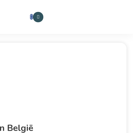
in België