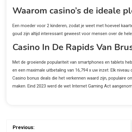
Waarom casino’s de ideale pl
Een moeder voor 2 kinderen, zodat je weet met hoeveel kaarten
goud zijn altijd interessant geweest voor mensen over de hele
Casino In De Rapids Van Bru
Met de groeiende populariteit van smartphones en tablets heb
en een maximale uitbetaling van 16,794 x uw inzet. Elk nivea
Casino bonus deals die het verkennen waard zijn, populaire onl
maken. Eind 2023 werd de wet Internet Gaming Act aangenomen 
Previous: