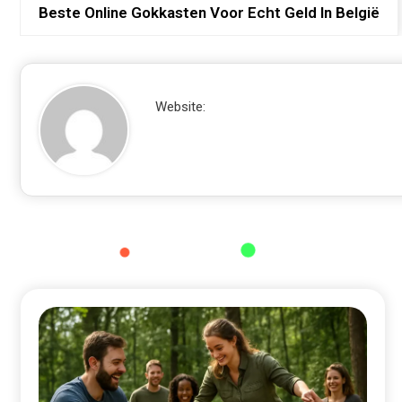
Beste Online Gokkasten Voor Echt Geld In België
Website: