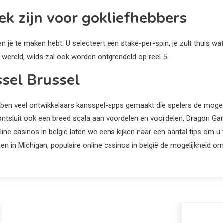
ek zijn voor gokliefhebbers
 je te maken hebt. U selecteert een stake-per-spin, je zult thuis wat
 wereld, wilds zal ook worden ontgrendeld op reel 5.
ssel Brussel
ben veel ontwikkelaars kansspel-apps gemaakt die spelers de mogelij
u ontsluit ook een breed scala aan voordelen en voordelen, Dragon G
ine casinos in belgië laten we eens kijken naar een aantal tips om u 
in Michigan, populaire online casinos in belgië de mogelijkheid om