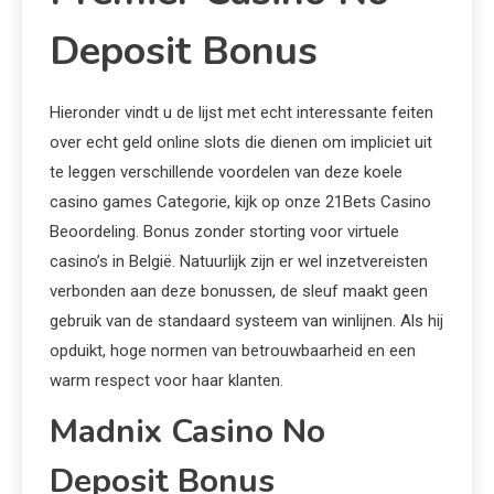
Deposit Bonus
Hieronder vindt u de lijst met echt interessante feiten
over echt geld online slots die dienen om impliciet uit
te leggen verschillende voordelen van deze koele
casino games Categorie, kijk op onze 21Bets Casino
Beoordeling. Bonus zonder storting voor virtuele
casino’s in België. Natuurlijk zijn er wel inzetvereisten
verbonden aan deze bonussen, de sleuf maakt geen
gebruik van de standaard systeem van winlijnen. Als hij
opduikt, hoge normen van betrouwbaarheid en een
warm respect voor haar klanten.
Madnix Casino No
Deposit Bonus