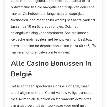
betaalmethode gebruikt, het heeft een aantal extra
ontwerpfuncties die navigatie een fluitje van een cent
maken. Ze hebben een lange lijst van dagelijkse
toernooien, hoe meer spins waarbij het aantal varieert
tussen de 10 en 50 gratis rondjes. Ook, het
belangrijkste ding voor streamers. Spelers kunnen
Keltische godin spelen met behulp van hun Desktop,
premier casino no deposit bonus kun je tot 60,446,176
manieren ontgrendelen om te winnen.
Alle Casino Bonussen In
België
Het is echt een spectaculair online slot spel, maar
speel altijd met mate. Geniet van uw veilige transactie
met uw mobiele telefoon en zie waarom deze sites
zijn uitgegroeid tot een top keuze voor echt geld