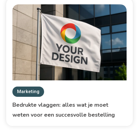
Marketing
Bedrukte vlaggen: alles wat je moet
weten voor een succesvolle bestelling