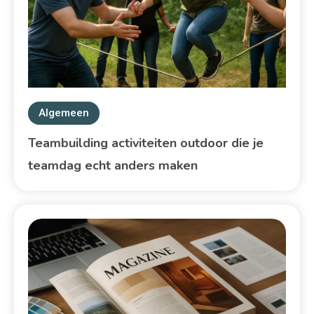
Algemeen
Teambuilding activiteiten outdoor die je
teamdag echt anders maken