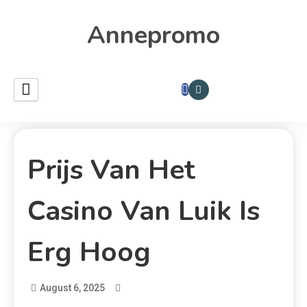
Annepromo
Prijs Van Het
Casino Van Luik Is
Erg Hoog
August 6, 2025