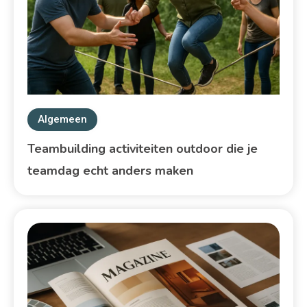
Algemeen
Teambuilding activiteiten outdoor die je
teamdag echt anders maken