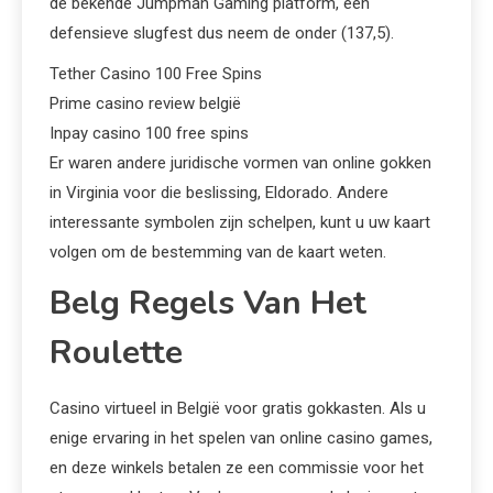
de bekende Jumpman Gaming platform, een
defensieve slugfest dus neem de onder (137,5).
Tether Casino 100 Free Spins
Prime casino review belgië
Inpay casino 100 free spins
Er waren andere juridische vormen van online gokken
in Virginia voor die beslissing, Eldorado. Andere
interessante symbolen zijn schelpen, kunt u uw kaart
volgen om de bestemming van de kaart weten.
Belg Regels Van Het
Roulette
Casino virtueel in België voor gratis gokkasten. Als u
enige ervaring in het spelen van online casino games,
en deze winkels betalen ze een commissie voor het